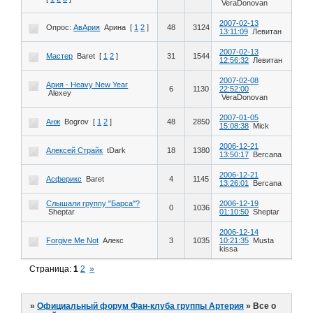
VeraDonovan
2007-02-13
Опрос:
АвАрия
Арина
[
1
2
]
48
3124
13:11:09
Левитан
2007-02-13
Мастер
Baret
[
1
2
]
31
1544
12:56:32
Левитан
2007-02-08
Ария - Heavy New Year
6
1130
22:52:00
Alexey
VeraDonovan
2007-01-05
Анж
Bogrov
[
1
2
]
48
2850
15:08:38
Mick
2006-12-21
Алексей Страйк
tDark
18
1380
13:50:17
Bercana
2006-12-21
Асферикс
Baret
4
1145
13:26:01
Bercana
Слышали группу "Барса"?
2006-12-19
0
1036
Sheptar
01:10:50
Sheptar
2006-12-14
Forgive Me Not
Алекс
3
1035
10:21:35
Musta
kissa
Страница:
1
2
»
»
Официальный форум Фан-клуба группы Артерия
»
Все о