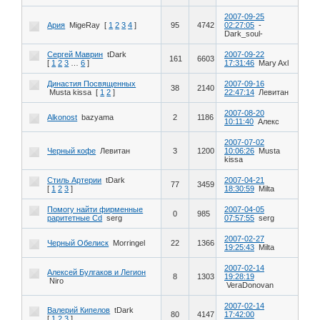
2007-09-25
Ария
MigeRay
[
1
2
3
4
]
95
4742
02:27:05
-
Dark_soul-
Сергей Маврин
tDark
2007-09-22
161
6603
[
1
2
3
…
6
]
17:31:46
Mary Axl
Династия Посвященных
2007-09-16
38
2140
Musta kissa
[
1
2
]
22:47:14
Левитан
2007-08-20
Alkonost
bazyama
2
1186
10:11:40
Алекс
2007-07-02
Черный кофе
Левитан
3
1200
10:06:26
Musta
kissa
Стиль Артерии
tDark
2007-04-21
77
3459
[
1
2
3
]
18:30:59
Milta
Помогу найти фирменные
2007-04-05
0
985
раритетные Cd
serg
07:57:55
serg
2007-02-27
Черный Обелиск
Morringel
22
1366
19:25:43
Milta
2007-02-14
Алексей Булгаков и Легион
8
1303
19:28:19
Niro
VeraDonovan
2007-02-14
Валерий Кипелов
tDark
80
4147
17:42:00
[
1
2
3
]