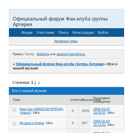
Официальный форум Фан-клуба группы
Артерия
Форум
Участники
Поиск
Регистрация
Войти
Активные темы
Привет, Гость!
Войдите
или
зарегистрируйтесь
.
»
Официальный форум Фан-клуба группы Артерия
»
Все о
нашей музыке
Страница:
1
2
»
Все о нашей музыке
Последнее
Тема
Ответов
Просмотров
сообщение
Капсулы «МИАОЗИ-БРЕНД»
2009-04-02
0
2470
(miaozi)
lulka
19:26:52
lulka
2009-02-02
Музыка и Клипы
lulka
0
917
15:14:31
lulka