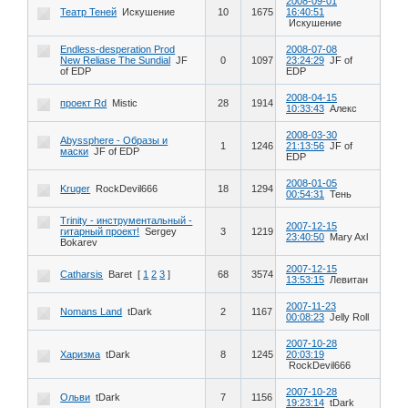
2008-09-01
Театр Теней
Искушение
10
1675
16:40:51
Искушение
Endless-desperation Prod
2008-07-08
New Reliase The Sundial
JF
0
1097
23:24:29
JF of
of EDP
EDP
2008-04-15
проект Rd
Mistic
28
1914
10:33:43
Алекс
2008-03-30
Abyssphere - Образы и
1
1246
21:13:56
JF of
маски
JF of EDP
EDP
2008-01-05
Kruger
RockDevil666
18
1294
00:54:31
Тень
Trinity - инструментальный ­
2007-12-15
гитарный проект!
Sergey
3
1219
23:40:50
Mary Axl
Bokarev
2007-12-15
Catharsis
Baret
[
1
2
3
]
68
3574
13:53:15
Левитан
2007-11-23
Nomans Land
tDark
2
1167
00:08:23
Jelly Roll
2007-10-28
Харизма
tDark
8
1245
20:03:19
RockDevil666
2007-10-28
Ольви
tDark
7
1156
19:23:14
tDark