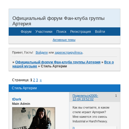
Официальный форум Фан-клуба группы
Артерия
Форум
Участники
Поиск
Регистрация
Войти
Активные темы
Привет, Гость!
Войдите
или
зарегистрируйтесь
.
»
Официальный форум Фан-клуба группы Артерия
»
Все о
нашей музыке
»
Стиль Артерии
Страница:
1
2
3
»
Стиль Артерии
Поделиться
2005-
1
tDark
12-04 19:52:02
Main Admin
Как вы считаете, в каком
стиле играет Артерия?
Мне кажется это смесь
Industrial и Hard'n'heavy.
0