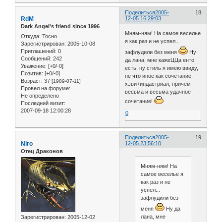
Поделиться
2005-
18
RdM
12-05 16:29:03
Dark Angel's friend since 1996
Мням-ням! На самое веселье
Откуда:
Тосно
я как раз и не успел...
Зарегистрирован
: 2005-10-08
Приглашений:
0
зафлудили без меня
Ну
Сообщений:
242
да лана, мне кажеЦЦа енто
Уважение:
[+0/-0]
есть, ну стиль я имею ввиду,
Позитив:
[+0/-0]
не что иное как сочетание
Возраст:
37
[1989-07-11]
хэви+индастриал, причем
Провел на форуме:
весьма и весьма удачное
Не определено
сочетание!
Последний визит:
2007-09-18 12:00:28
0
Поделиться
2005-
19
Niro
12-05 23:56:10
Отец Драконов
Мням-ням! На
самое веселье я
как раз и не
успел...
зафлудили без
меня
Ну да
лана, мне
Зарегистрирован
: 2005-12-02