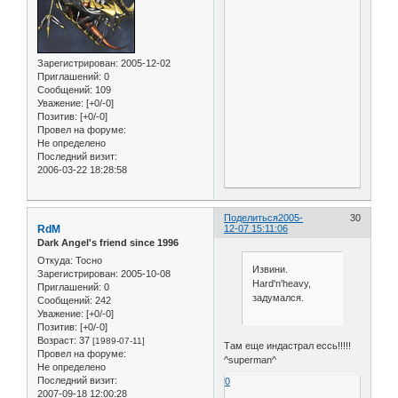
Зарегистрирован
: 2005-12-02
Приглашений:
0
Сообщений:
109
Уважение:
[+0/-0]
Позитив:
[+0/-0]
Провел на форуме:
Не определено
Последний визит:
2006-03-22 18:28:58
Поделиться
2005-
30
RdM
12-07 15:11:06
Dark Angel's friend since 1996
Откуда:
Тосно
Извини.
Зарегистрирован
: 2005-10-08
Hard'n'heavy,
Приглашений:
0
задумался.
Сообщений:
242
Уважение:
[+0/-0]
Позитив:
[+0/-0]
Возраст:
37
[1989-07-11]
Там еще индастрал ессь!!!!!
Провел на форуме:
^superman^
Не определено
Последний визит:
0
2007-09-18 12:00:28