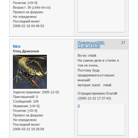
Позитив:
[+0/-0]
Возраст:
36
[1989-09-03]
Провел на форуме:
Не определено
Последний визит:
2008-02-18 04:46:53
Поделиться
2005-
17
Niro
12-05 14:53:05
Отец Драконов
Во-во :mitall:
На самом деле в стилях я
тож не очень.
Поэтому буду
придерживаться ваших
мнений!
Артерия :band: :mitall:
Зарегистрирован
: 2005-12-02
Отредактировано Erandill
Приглашений:
0
(2005-12-22 17:37:42)
Сообщений:
109
0
Уважение:
[+0/-0]
Позитив:
[+0/-0]
Провел на форуме:
Не определено
Последний визит:
2006-03-22 18:28:58