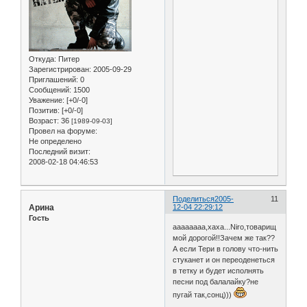
Откуда:
Питер
Зарегистрирован
: 2005-09-29
Приглашений:
0
Сообщений:
1500
Уважение:
[+0/-0]
Позитив:
[+0/-0]
Возраст:
36
[1989-09-03]
Провел на форуме:
Не определено
Последний визит:
2008-02-18 04:46:53
Поделиться
2005-
11
Арина
12-04 22:29:12
Гость
аааааааа,хаха...Niro,товарищ
мой дорогой!!Зачем же так??
А если Тери в голову что-нить
стуканет и он переоденеться
в тетку и будет исполнять
песни под балалайку?не
пугай так,сонц)))