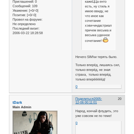
кажеЦЦа енто
Приглашений:
0
Сообщений:
109
есть, ну стиль я
Уважение:
[+0/-0]
имею ввиду, не
Позитив:
[+0/-0]
что иное как
Провел на форуме:
сочетание
Не определено
хэви+индастриал,
Последний визит:
причем весьма и
2006-03-22 18:28:58
весьма удачное
сочетание!
Нечего SIM'ки терять было.
Только вперёд, лишаясь сил,
только вперёд, не зная
страха, только вперёд,
только вперёёёёёд!
0
Поделиться
2005-
20
tDark
12-06 00:11:01
Main Admin
Народ, кончай флудить, это
уже совсем не по теме!
0