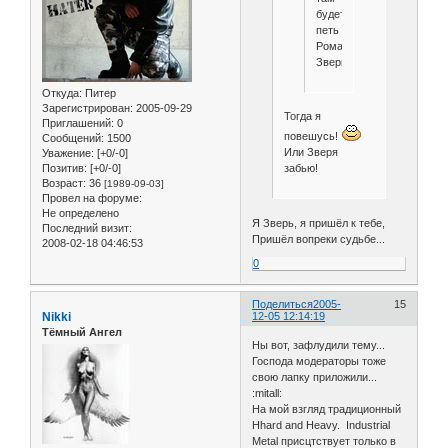
будет
петь
Рома
Зверь?
Откуда:
Питер
Зарегистрирован
: 2005-09-29
Тогда я
Приглашений:
0
повешусь!
Сообщений:
1500
Или Зверя
Уважение:
[+0/-0]
Позитив:
[+0/-0]
забью!
Возраст:
36
[1989-09-03]
Провел на форуме:
Не определено
Я Зверь, я пришёл к тебе,
Последний визит:
Пришёл вопреки судьбе...
2008-02-18 04:46:53
0
Поделиться
2005-
15
Nikki
12-05 12:14:19
Тёмный Ангел
Ны вот, зафлудили тему...
Господа модераторы тоже
свою лапку приложили...
:mitall:
На мой взгляд традиционный
Hhard and Heavy. Industrial
Metal присцтствует только в