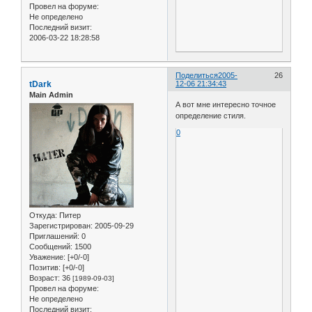
Провел на форуме:
Не определено
Последний визит:
2006-03-22 18:28:58
Поделиться
2005-
26
tDark
12-06 21:34:43
Main Admin
А вот мне интересно точное
определение стиля.
0
Откуда:
Питер
Зарегистрирован
: 2005-09-29
Приглашений:
0
Сообщений:
1500
Уважение:
[+0/-0]
Позитив:
[+0/-0]
Возраст:
36
[1989-09-03]
Провел на форуме:
Не определено
Последний визит: