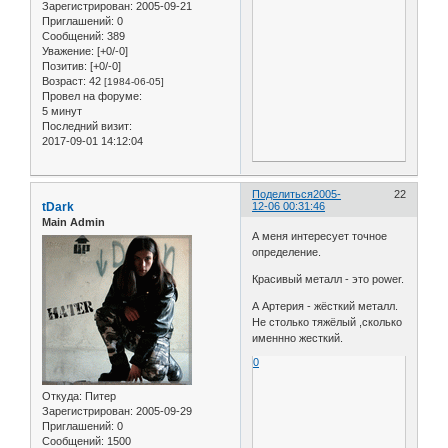
Зарегистрирован
: 2005-09-21
Приглашений:
0
Сообщений:
389
Уважение:
[+0/-0]
Позитив:
[+0/-0]
Возраст:
42
[1984-06-05]
Провел на форуме:
5 минут
Последний визит:
2017-09-01 14:12:04
Поделиться
2005-
22
tDark
12-06 00:31:46
Main Admin
А меня интересует точное
определение.
Красивый металл - это power.
А Артерия - жёсткий металл.
Не столько тяжёлый ,сколько
именнно жесткий.
0
Откуда:
Питер
Зарегистрирован
: 2005-09-29
Приглашений:
0
Сообщений:
1500