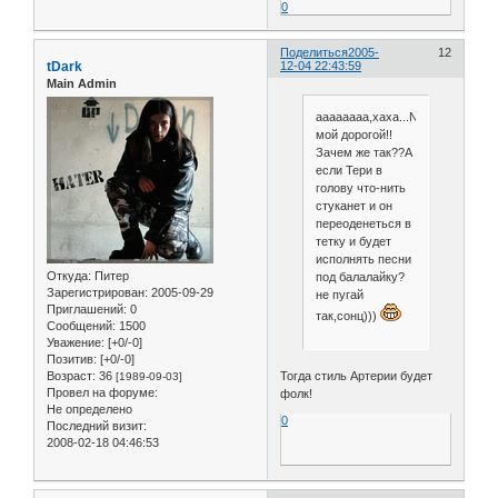
0
Поделиться
2005-
12
tDark
12-04 22:43:59
Main Admin
аааааааа,хаха...Niro,товарищ
мой дорогой!!
Зачем же так??А
если Тери в
голову что-нить
стуканет и он
переоденеться в
тетку и будет
исполнять песни
Откуда:
Питер
под балалайку?
Зарегистрирован
: 2005-09-29
не пугай
Приглашений:
0
так,сонц)))
Сообщений:
1500
Уважение:
[+0/-0]
Позитив:
[+0/-0]
Тогда стиль Артерии будет
Возраст:
36
[1989-09-03]
Провел на форуме:
фолк!
Не определено
0
Последний визит:
2008-02-18 04:46:53