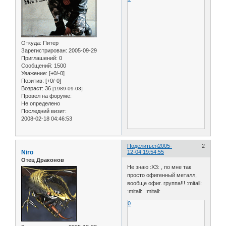
Откуда:
Питер
Зарегистрирован
: 2005-09-29
Приглашений:
0
Сообщений:
1500
Уважение:
[+0/-0]
Позитив:
[+0/-0]
Возраст:
36
[1989-09-03]
Провел на форуме:
Не определено
Последний визит:
2008-02-18 04:46:53
Поделиться
2005-
2
Niro
12-04 19:54:55
Отец Драконов
Не знаю :X3: , по мне так
просто офигенный металл,
вообще офиг. группа!!! :mitall:
:mitall: :mitall:
0