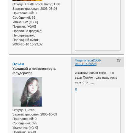
Откуда:
Castle Rock &amp; Спб
Зарегистрирован
: 2006-05-24
Приглашений:
0
Сообщений:
69
Уважение:
[+0/-0]
Позитив:
[+0/-0]
Провел на форуме:
Не определено
Последний визит:
2006-10-10 10:23:32
Поделиться
2006-
27
Эльен
06-01 14:55:28
Ушедший в неизвестность
и католическая тоже.... но
флудератор
ведь ПопАм тоже надо жить
на чтото...........
0
Откуда:
Питер
Зарегистрирован
: 2005-10-09
Приглашений:
0
Сообщений:
325
Уважение:
[+0/-0]
Позитив:
[+0/-0]