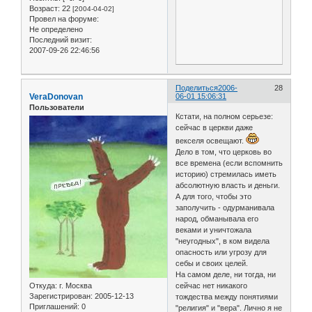
Возраст:
22
[2004-04-02]
Провел на форуме:
Не определено
Последний визит:
2007-09-26 22:46:56
Поделиться
2006-
28
VeraDonovan
06-01 15:06:31
Пользователи
Кстати, на полном серьезе:
сейчас в церкви даже
векселя освещают.
Дело в том, что церковь во
все времена (если вспомнить
историю) стремилась иметь
абсолютную власть и деньги.
А для того, чтобы это
заполучить - одурманивала
народ, обманывала его
веками и уничтожала
"неугодных", в ком видела
опасность или угрозу для
себы и своих целей.
На самом деле, ни тогда, ни
Откуда:
г. Москва
сейчас нет никакого
Зарегистрирован
: 2005-12-13
тождества между понятиями
Приглашений:
0
"религия" и "вера". Лично я не