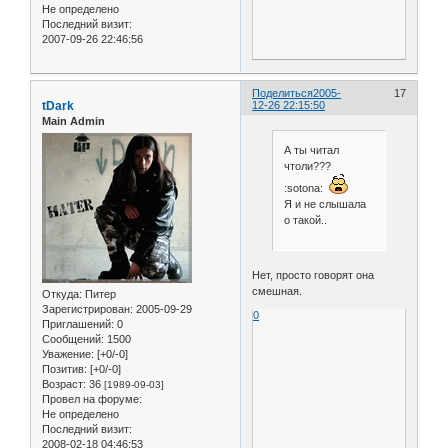
Не определено
Последний визит:
2007-09-26 22:46:56
Поделиться
2005-
17
tDark
12-26 22:15:50
Main Admin
А ты читал
чтоли???
:sotona:
Я и не слышала
о такой..
Нет, просто говорят она
смешная.
Откуда:
Питер
Зарегистрирован
: 2005-09-29
0
Приглашений:
0
Сообщений:
1500
Уважение:
[+0/-0]
Позитив:
[+0/-0]
Возраст:
36
[1989-09-03]
Провел на форуме:
Не определено
Последний визит:
2008-02-18 04:46:53