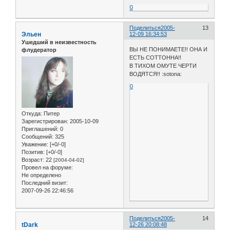
0
Поделиться
2005-
13
Эльен
12-09 16:34:53
Ушедший в неизвестность
ВЫ НЕ ПОНИМАЕТЕ!! ОНА И
флудератор
ЕСТЬ СОТТОННА!!
В ТИХОМ ОМУТЕ ЧЕРТИ
ВОДЯТСЯ!! :sotona:
0
Откуда:
Питер
Зарегистрирован
: 2005-10-09
Приглашений:
0
Сообщений:
325
Уважение:
[+0/-0]
Позитив:
[+0/-0]
Возраст:
22
[2004-04-02]
Провел на форуме:
Не определено
Последний визит:
2007-09-26 22:46:56
Поделиться
2005-
14
tDark
12-26 20:08:48