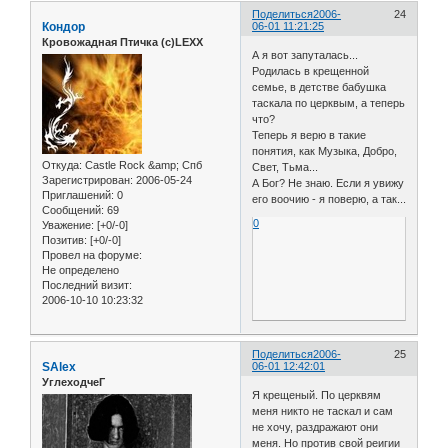
Поделиться
2006-
24
Кондор
06-01 11:21:25
Кровожадная Птичка (с)LEXX
А я вот запуталась...
Родилась в крещенной
семье, в детстве бабушка
таскала по церквым, а теперь
что?
Теперь я верю в такие
понятия, как Музыка, Добро,
Откуда:
Castle Rock &amp; Спб
Свет, Тьма...
Зарегистрирован
: 2006-05-24
А Бог? Не знаю. Если я увижу
Приглашений:
0
его воочию - я поверю, а так...
Сообщений:
69
0
Уважение:
[+0/-0]
Позитив:
[+0/-0]
Провел на форуме:
Не определено
Последний визит:
2006-10-10 10:23:32
Поделиться
2006-
25
SAlex
06-01 12:42:01
УглеходчеГ
Я крещеный. По церквям
меня никто не таскал и сам
не хочу, раздражают они
меня. Но против свой реигии