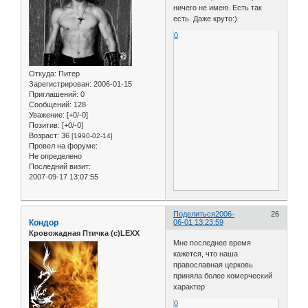
ничего не имею. Есть так
есть. Даже круто:)
0
Откуда:
Питер
Зарегистрирован
: 2006-01-15
Приглашений:
0
Сообщений:
128
Уважение:
[+0/-0]
Позитив:
[+0/-0]
Возраст:
36
[1990-02-14]
Провел на форуме:
Не определено
Последний визит:
2007-09-17 13:07:55
Поделиться
2006-
26
Кондор
06-01 13:23:59
Кровожадная Птичка (с)LEXX
Мне последнее время
кажется, что наша
православная церковь
приняла более комерческий
характер
0