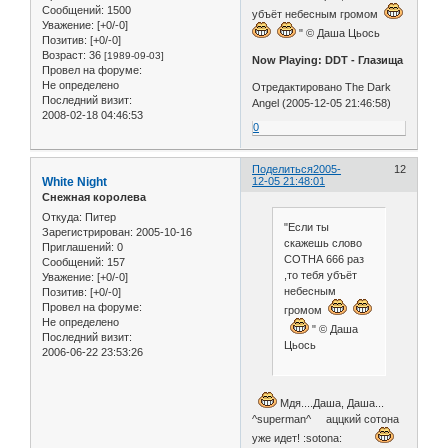
Сообщений:
1500
убъёт небесным громом
Уважение:
[+0/-0]
" © Даша Цьось
Позитив:
[+0/-0]
Возраст:
36
[1989-09-03]
Now Playing: DDT - Глазища
Провел на форуме:
Не определено
Отредактировано The Dark
Последний визит:
Angel (2005-12-05 21:46:58)
2008-02-18 04:46:53
0
Поделиться
2005-
12
White Night
12-05 21:48:01
Снежная королева
Откуда:
Питер
"Если ты
Зарегистрирован
: 2005-10-16
скажешь слово
Приглашений:
0
СОТНА 666 раз
Сообщений:
157
,то тебя убъёт
Уважение:
[+0/-0]
небесным
Позитив:
[+0/-0]
Провел на форуме:
громом
Не определено
" © Даша
Последний визит:
Цьось
2006-06-22 23:53:26
Мдя....Даша, Даша...
^superman^ аццкий сотона
уже идет! :sotona: