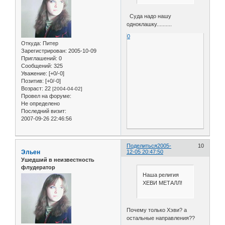
Суда надо нашу
одноклашку..........
0
Откуда:
Питер
Зарегистрирован
: 2005-10-09
Приглашений:
0
Сообщений:
325
Уважение:
[+0/-0]
Позитив:
[+0/-0]
Возраст:
22
[2004-04-02]
Провел на форуме:
Не определено
Последний визит:
2007-09-26 22:46:56
Поделиться
2005-
10
Эльен
12-05 20:47:50
Ушедший в неизвестность
флудератор
Наша религия
ХЕВИ МЕТАЛЛ!
Почему только Хэви? а
остальные направления??