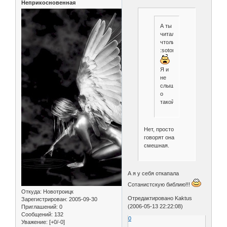
Неприкосновенная
А ты
читал
чтоли???
:sotona:
Я и
не
слышала
о
такой..
Нет, просто
говорят она
смешная.
А я у себя откапала
Сотанистскую библию!!!
Откуда:
Новотроицк
Отредактировано Kaktus
Зарегистрирован
: 2005-09-30
(2006-05-13 22:22:08)
Приглашений:
0
Сообщений:
132
0
Уважение:
[+0/-0]