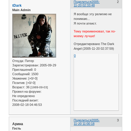
Поделиться
2005-
2
tDark
11-20 02:33:48
Main Admin
Я вообще эту религию не
понимаю...
Я почти атеист.
Тему переименовал, так по-
моему лучше!
Отредактировано The Dark
Angel (2005-11-20 02:37:59)
0
Откуда:
Питер
Зарегистрирован
: 2005-09-29
Приглашений:
0
Сообщений:
1500
Уважение:
[+0/-0]
Позитив:
[+0/-0]
Возраст:
36
[1989-09-03]
Провел на форуме:
Не определено
Последний визит:
2008-02-18 04:46:53
Поделиться
2005-
3
Арина
11-20 11:00:18
Гость