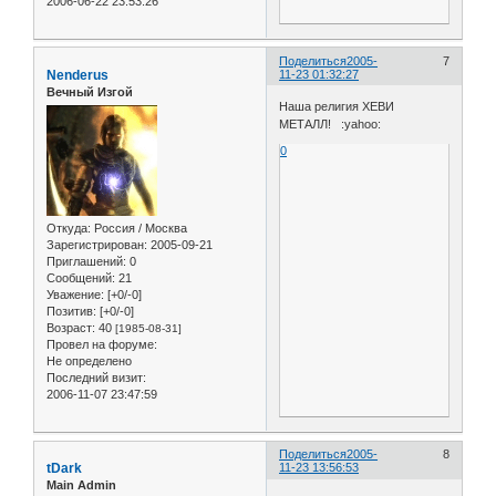
2006-06-22 23:53:26
Поделиться
2005-
7
Nenderus
11-23 01:32:27
Вечный Изгой
Наша религия ХЕВИ
МЕТАЛЛ! :yahoo:
0
Откуда:
Россия / Москва
Зарегистрирован
: 2005-09-21
Приглашений:
0
Сообщений:
21
Уважение:
[+0/-0]
Позитив:
[+0/-0]
Возраст:
40
[1985-08-31]
Провел на форуме:
Не определено
Последний визит:
2006-11-07 23:47:59
Поделиться
2005-
8
tDark
11-23 13:56:53
Main Admin