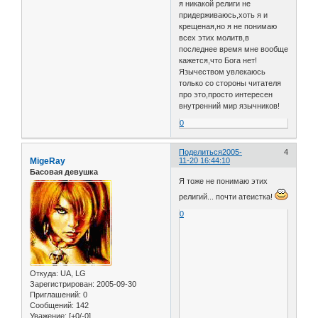
я никакой религи не
придерживаюсь,хоть я и
крещеная,но я не понимаю
всех этих молитв,в
последнее время мне вообще
кажется,что Бога нет!
Язычеством увлекаюсь
только со стороны читателя
про это,просто интересен
внутренний мир язычников!
0
Поделиться
2005-
4
MigeRay
11-20 16:44:10
Басовая девушка
Я тоже не понимаю этих
религий... почти атеистка!
0
Откуда:
UA, LG
Зарегистрирован
: 2005-09-30
Приглашений:
0
Сообщений:
142
Уважение:
[+0/-0]