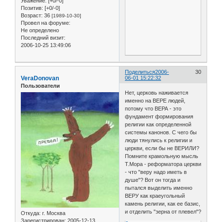
Уважение:
[+0/-0]
Позитив:
[+0/-0]
Возраст:
36
[1989-10-30]
Провел на форуме:
Не определено
Последний визит:
2006-10-25 13:49:06
Поделиться
2006-
30
VeraDonovan
06-01 15:22:32
Пользователи
Нет, церковь наживается
именно на ВЕРЕ людей,
потому что ВЕРА - это
фундамент формирования
религии как определенной
системы канонов. С чего бы
люди тянулись к религии и
церкви, если бы не ВЕРИЛИ?
Помните крамольную мысль
Т.Мора - реформатора церкви
- что "веру надо иметь в
душе"? Вот он тогда и
пытался выделить именно
ВЕРУ как краеугольный
камень религии, как ее базис,
и отделить "зерна от плевел"?
Откуда:
г. Москва
Зарегистрирован
: 2005-12-13