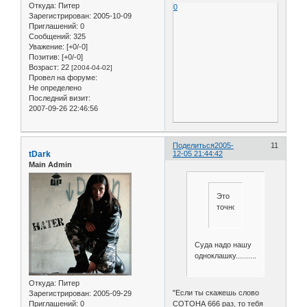
Откуда:
Питер
0
Зарегистрирован
: 2005-10-09
Приглашений:
0
Сообщений:
325
Уважение:
[+0/-0]
Позитив:
[+0/-0]
Возраст:
22
[2004-04-02]
Провел на форуме:
Не определено
Последний визит:
2007-09-26 22:46:56
Поделиться
2005-
11
tDark
12-05 21:44:42
Main Admin
Это
точно!
Суда надо нашу
одноклашку..........
Откуда:
Питер
"Если ты скажешь слово
Зарегистрирован
: 2005-09-29
СОТОНА 666 раз, то тебя
Приглашений:
0