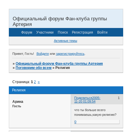
Официальный форум Фан-клуба группы
Артерия
Форум
Участники
Поиск
Регистрация
Войти
Активные темы
Привет, Гость!
Войдите
или
зарегистрируйтесь
.
»
Официальный форум Фан-клуба группы Артерия
»
Поговорим обо всем
»
Религия
Страница:
1
2
»
Религия
Поделиться
2005-
1
Арина
11-20 01:09:54
Гость
что ты больше всего
понимаешь,какую религию?
0