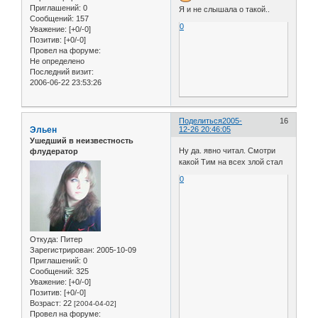
Приглашений:
0
Я и не слышала о такой..
Сообщений:
157
0
Уважение:
[+0/-0]
Позитив:
[+0/-0]
Провел на форуме:
Не определено
Последний визит:
2006-06-22 23:53:26
Поделиться
2005-
16
Эльен
12-26 20:46:05
Ушедший в неизвестность
Ну да. явно читал. Смотри
флудератор
какой Тим на всех злой стал
0
Откуда:
Питер
Зарегистрирован
: 2005-10-09
Приглашений:
0
Сообщений:
325
Уважение:
[+0/-0]
Позитив:
[+0/-0]
Возраст:
22
[2004-04-02]
Провел на форуме: