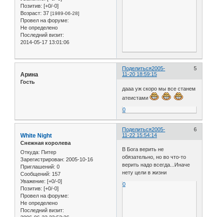
Позитив:
[+0/-0]
Возраст:
37
[1989-06-28]
Провел на форуме:
Не определено
Последний визит:
2014-05-17 13:01:06
Поделиться
2005-
5
Арина
11-20 18:59:15
Гость
дааа уж скоро мы все станем
атеистами
0
Поделиться
2005-
6
White Night
11-22 15:54:14
Снежная королева
В Бога верить не
Откуда:
Питер
обязательно, но во что-то
Зарегистрирован
: 2005-10-16
верить надо всегда...Иначе
Приглашений:
0
нету цели в жизни
Сообщений:
157
Уважение:
[+0/-0]
0
Позитив:
[+0/-0]
Провел на форуме:
Не определено
Последний визит: