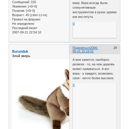
Сообщений:
220
вижу. Вера всегда была
Уважение:
[+0/-0]
спекулятивным
Позитив:
[+0/-0]
инструментом в руках церкви
Возраст:
45
[1980-12-04]
как института.
Провел на форуме:
Не определено
0
Последний визит:
2007-09-21 22:54:10
Поделиться
2006-
29
Burunduk
06-01 15:16:01
Злой зверь
А мне кажется, наоборот,
религия - то, на чем церковь
может наживаться. А вот
вера - у каждого, возможно,
своя - нечто более высокое.
0