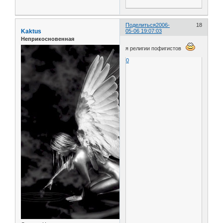
Поделиться
2006-
18
Kaktus
05-06 19:07:03
Неприкосновенная
я религии пофигистов
0