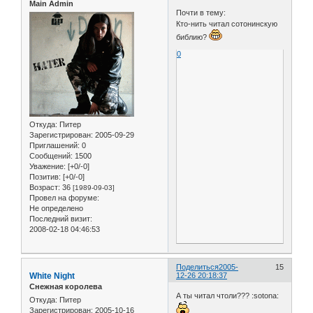
Main Admin
Почти в тему:
Кто-нить читал сотонинскую
библию?
0
Откуда:
Питер
Зарегистрирован
: 2005-09-29
Приглашений:
0
Сообщений:
1500
Уважение:
[+0/-0]
Позитив:
[+0/-0]
Возраст:
36
[1989-09-03]
Провел на форуме:
Не определено
Последний визит:
2008-02-18 04:46:53
Поделиться
2005-
15
White Night
12-26 20:18:37
Снежная королева
А ты читал чтоли??? :sotona:
Откуда:
Питер
Зарегистрирован
: 2005-10-16