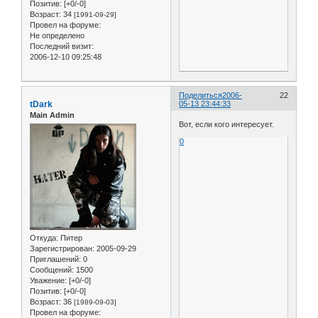
Позитив:
[+0/-0]
Возраст:
34
[1991-09-29]
Провел на форуме:
Не определено
Последний визит:
2006-12-10 09:25:48
Поделиться
2006-
22
tDark
05-13 23:44:33
Main Admin
Вот, если кого интересует.
0
Откуда:
Питер
Зарегистрирован
: 2005-09-29
Приглашений:
0
Сообщений:
1500
Уважение:
[+0/-0]
Позитив:
[+0/-0]
Возраст:
36
[1989-09-03]
Провел на форуме: