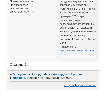
похудения в день во время
Провел на форуме:
Не определено
завтрака или обеда вы
Последний визит:
худеете на 1,5 -2 кг в неделю!
2009-04-02 19:28:55
1 пакетик кофе сжигает
примерно 250г жира!!!
Расщепляет жиры,
поддерживает естественный
обмен веществ, насыщает
желудок, уменьшая аппетит и
поставляя организму
энергию. Похудение от 6 кг в
месяц
Подробнее на:
http://www.oxny.ru/products/products_02
0
Страница:
1
»
Официальный форум Фан-клуба группы Артерия
»
Концерты
»
Кофе для похудения ГОНКОНГ
создать форум бесплатно