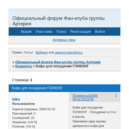
Официальный форум Фан-клуба группы
Артерия
Форум
Участники
Поиск
Регистрация
Войти
Активные темы
Привет, Гость!
Войдите
или
зарегистрируйтесь
.
»
Официальный форум Фан-клуба группы Артерия
»
Концерты
»
Кофе для похудения ГОНКОНГ
Страница:
1
Кофе для похудения ГОНКОНГ
Поделиться
2009-
1
lulka
04-02 19:23:56
Пользователи
Кофе для похудения
Зарегистрирован
: 2009-02-02
ГОНКОНГ - Похудение от 6 кг
Приглашений:
0
в месяц
Сообщений:
20
Принимая одну кружку
Уважение:
[+0/-0]
ароматного кофе для
Позитив:
[+0/-0]