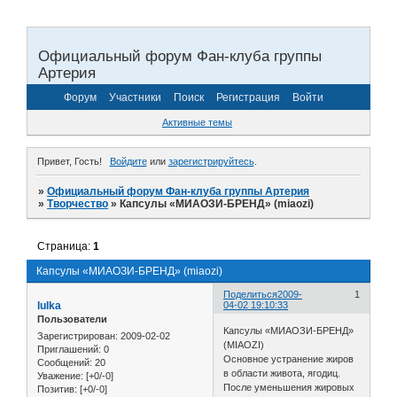
Официальный форум Фан-клуба группы
Артерия
Форум
Участники
Поиск
Регистрация
Войти
Активные темы
Привет, Гость!
Войдите
или
зарегистрируйтесь
.
»
Официальный форум Фан-клуба группы Артерия
»
Творчество
»
Капсулы «МИАОЗИ-БРЕНД» (miaozi)
Страница:
1
Капсулы «МИАОЗИ-БРЕНД» (miaozi)
Поделиться
2009-
1
lulka
04-02 19:10:33
Пользователи
Капсулы «МИАОЗИ-БРЕНД»
Зарегистрирован
: 2009-02-02
(MIAOZI)
Приглашений:
0
Основное устранение жиров
Сообщений:
20
в области живота, ягодиц.
Уважение:
[+0/-0]
После уменьшения жировых
Позитив:
[+0/-0]