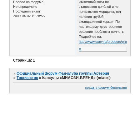
отложений кожа не
Провел на форуме:
Не определено
становится дряблой и не
Последний визит:
появляются морщины, нет
2009-04-02 19:28:55
явления грубой
«мандаринной корки». По
настоящему двустороннее
решение проблемы полноты.
Подробнее на:
http://www.oxny.ru/products/products_01
0
Страница:
1
»
Официальный форум Фан-клуба группы Артерия
»
Творчество
»
Капсулы «МИАОЗИ-БРЕНД» (miaozi)
создать форум бесплатно