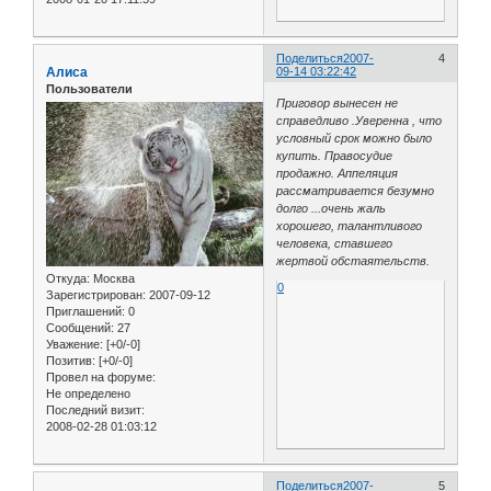
Поделиться
2007-
4
Алиса
09-14 03:22:42
Пользователи
Приговор вынесен не
справедливо .Уверенна , что
условный срок можно было
купить. Правосудие
продажно. Аппеляция
рассматривается безумно
долго ...очень жаль
хорошего, талантливого
человека, ставшего
жертвой обстаятельств.
Откуда:
Москва
0
Зарегистрирован
: 2007-09-12
Приглашений:
0
Сообщений:
27
Уважение:
[+0/-0]
Позитив:
[+0/-0]
Провел на форуме:
Не определено
Последний визит:
2008-02-28 01:03:12
Поделиться
2007-
5