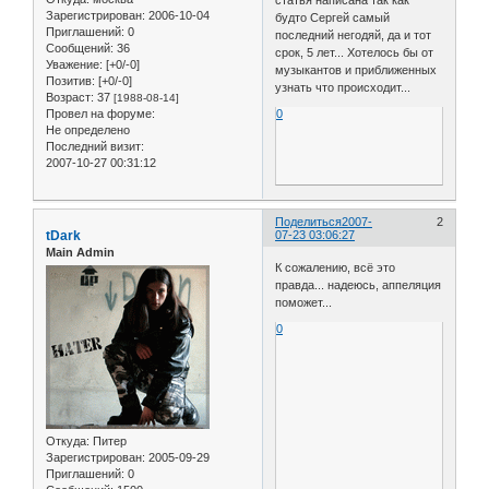
статья написана так как
Зарегистрирован
: 2006-10-04
будто Сергей самый
Приглашений:
0
последний негодяй, да и тот
Сообщений:
36
срок, 5 лет... Хотелось бы от
Уважение:
[+0/-0]
музыкантов и приближенных
Позитив:
[+0/-0]
узнать что происходит...
Возраст:
37
[1988-08-14]
Провел на форуме:
0
Не определено
Последний визит:
2007-10-27 00:31:12
Поделиться
2007-
2
tDark
07-23 03:06:27
Main Admin
К сожалению, всё это
правда... надеюсь, аппеляция
поможет...
0
Откуда:
Питер
Зарегистрирован
: 2005-09-29
Приглашений:
0