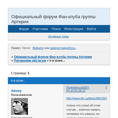
Официальный форум Фан-клуба группы
Артерия
Форум
Участники
Поиск
Регистрация
Войти
Активные темы
Привет, Гость!
Войдите
или
зарегистрируйтесь
.
»
Официальный форум Фан-клуба группы Артерия
»
Поговорим обо всем
»
я в шоке...
Страница:
1
я в шоке...
Поделиться
2007-
1
Alexey
07-23 01:26:17
Пользователи
http://www.mk.ru/blogs/MK/2007/07/21/
только что узнал об этом
случае... конечно смерть
человека это ужасно, но
Откуда:
москва