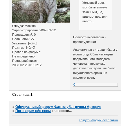
Условный срок
мог быть вполне
законным, но,
видимо, повлиял
кто-то...
Откуда:
Москва
Зарегистрирован
: 2007-09-12
Приглашений:
0
Полностью согласна -
Сообщений:
27
правосудия нет.
Уважение:
[+0/-0]
Позитив:
[+0/-0]
Аналогичная ситуация была у
Провел на форуме:
моего отца.Сбил насмерть
Не определено
подвыпившего молодого
Последний визит:
человека... несколько
2008-02-28 01:03:12
десятков тыс.долл ..не было
ни условного срока ,ни
лишения прав.
0
Страница:
1
»
Официальный форум Фан-клуба группы Артерия
»
Поговорим обо всем
»
я в шоке...
создать форум бесплатно