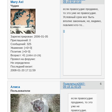
Mary Axl
09-15 02:10:10
Чудик
если правосудие продажно,
то это уже не правосудие.
Условный срок мог быть
вполне законным, но, видимо,
повлиял кто-то...
0
Зарегистрирован
: 2006-01-05
Приглашений:
0
Сообщений:
325
Уважение:
[+0/-0]
Позитив:
[+0/-0]
Возраст:
41
[1984-10-28]
Провел на форуме:
Не определено
Последний визит:
2008-01-20 17:11:59
Поделиться
2007-
6
Алиса
09-18 11:43:25
Пользователи
если правосудие
продажно, то это
уже не
правосудие.