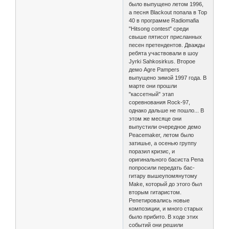
было выпущено летом 1996,
а песня Blackout попала в Top
40 в программе Radiomafia
"Hitsong contest" среди
свыше пятисот присланных
песен претендентов. Дважды
ребята участвовали в шоу
Jyrki Sahkosirkus. Второе
демо Agre Pampers
выпущено зимой 1997 года. В
марте они прошли
"кассетный" этап
соревнования Rock-97,
однако дальше не пошло... В
этом же месяце они
выпустили очередное демо
Peacemaker, летом было
затишье, а осенью группу
поразил кризис, и
оригинального басиста Pena
попросили передать бас-
гитару вышеупомянутому
Make, который до этого был
вторым гитаристом.
Репетировались новые
композиции, и много старых
было прибито. В ходе этих
событий они решили