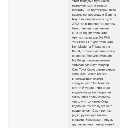
этом молодые музыканты,
наверное, могли только
мечтать - на протяжении пяти
недель сопровождали Gamma
Ray в их европейском туре.
2002 год в творчестве группы
был отмечен появлением
ещё на одном трибьюте.
Арктики записали Die With
Your Boots On для трибьюта
Iron Maiden a Tribute to the
Beast, а также сделали кавер
на песню The Wind Beneath
My Wings, первоначально
записанную Бетт Мидлер.
Cам Тони Какко о возможном
трибьюте Sonata Arctica
впоследствии скажет
следующее: "Это было бы
нечто! Я уверен, что если
когда-нибудь мы будем на
таком пике своей карьеры,
что случится что-нибудь
подобное, то это будет не в
наших руках. Сами группы
редко руководят такими
вещами. Если какая-нибудь
группа запишет кавер нашей