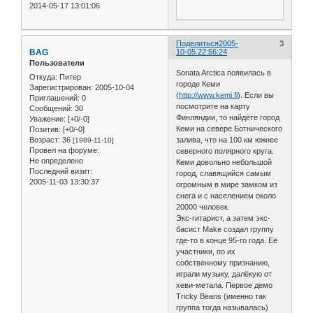
2014-05-17 13:01:06
Поделиться
2005-
3
BAG
10-05 22:56:24
Пользователи
Sonata Arctica появилась в
Откуда:
Питер
городе Кеми
Зарегистрирован
: 2005-10-04
(
http://www.kemi.fi
). Если вы
Приглашений:
0
посмотрите на карту
Сообщений:
30
Финляндии, то найдёте город
Уважение:
[+0/-0]
Кеми на севере Ботнического
Позитив:
[+0/-0]
Возраст:
36
залива, что на 100 км южнее
[1989-11-10]
Провел на форуме:
северного полярного круга.
Не определено
Кеми довольно небольшой
Последний визит:
город, славящийся самым
2005-11-03 13:30:37
огромным в мире замком из
снега и с населением около
20000 человек.
Экс-гитарист, а затем экс-
басист Make создал группу
где-то в конце 95-го года. Её
участники, по их
собственному признанию,
играли музыку, далёкую от
хеви-метала. Первое демо
Tricky Beans (именно так
группа тогда называлась)