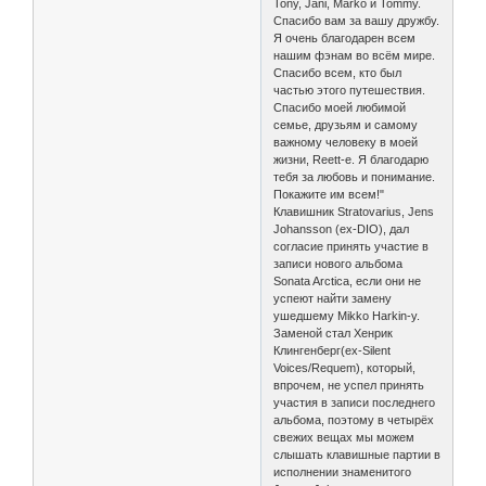
Tony, Jani, Marko и Tommy.
Спасибо вам за вашу дружбу.
Я очень благодарен всем
нашим фэнам во всём мире.
Спасибо всем, кто был
частью этого путешествия.
Спасибо моей любимой
семье, друзьям и самому
важному человеку в моей
жизни, Reett-e. Я благодарю
тебя за любовь и понимание.
Покажите им всем!"
Клавишник Stratovarius, Jens
Johansson (ex-DIO), дал
согласие принять участие в
записи нового альбома
Sonata Arctica, если они не
успеют найти замену
ушедшему Mikko Harkin-у.
Заменой стал Хенрик
Клингенберг(ex-Silent
Voices/Requem), который,
впрочем, не успел принять
участия в записи последнего
альбома, поэтому в четырёх
свежих вещах мы можем
слышать клавишные партии в
исполнении знаменитого