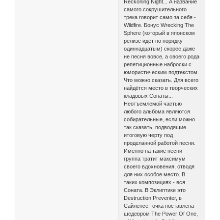
Reckoning Night... А название
самого сокрушительного
трека говорит само за себя -
Wildfire. Бонус Wrecking The
Sphere (который в японском
релизе идёт по порядку
одиннадцатым) скорее даже
не песня вовсе, а своего рода
репетиционные наброски с
юмористическим подтекстом.
Что можно сказать. Для всего
найдётся место в творческих
кладовых Сонаты...
Неотъемлемой частью
любого альбома являются
собирательные, если можно
так сказать, подводящие
итоговую черту под
проделанной работой песни.
Именно на такие песни
группа тратит максимум
своего вдохновения, отводя
для них особое место. В
таких композициях - вся
Соната. В Эклиптикe это
Destruction Preventer, в
Сайленсе точка поставлена
шедевром The Power Of One,