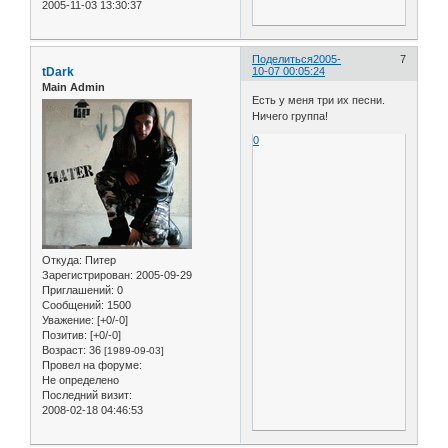
2005-11-03 13:30:37
Поделиться
2005-
7
tDark
10-07 00:05:24
Main Admin
Есть у меня три их песни.
Ничего группа!
0
Откуда:
Питер
Зарегистрирован
: 2005-09-29
Приглашений:
0
Сообщений:
1500
Уважение:
[+0/-0]
Позитив:
[+0/-0]
Возраст:
36
[1989-09-03]
Провел на форуме:
Не определено
Последний визит:
2008-02-18 04:46:53