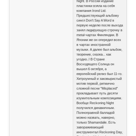
Night. В России издание
пластинки взяла на себя
компания Irond Ltd.
Предшествующий альбому
сингл Don't Say A Word в
первую неделю после выхода
занял лидирующую строчку в
metal-чартах Финляндии. В
Японии же он опередил всех
в чартах иностранной
музыки. А далее был альбом,
творение, сказка... как
угодно..! В Стране
Восходящего Солнца он
вышел 6 октября, а
европейский релиз был 11-го.
Хитроумный и заковыристый
мотив первой, ритмично
сложной песни "Misplaced"
прокладывает путь десяти
изумительным композициям.
Вообще Reckoning Night
получился динамичным.
Полноправной балладой
можно назвать, наверно,
только Shamandalie. Есть
завораживающий
инструментал Reckoning Day,