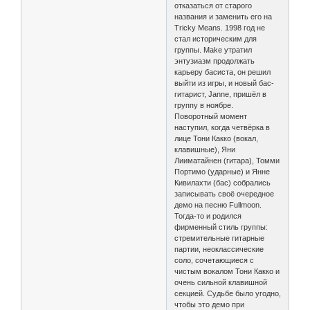
отказаться от старого
названия и заменить его на
Tricky Means. 1998 год не
стал историческим для
группы. Make утратил
энтузиазм продолжать
карьеру басиста, он решил
выйти из игры, и новый бас-
гитарист, Janne, пришёл в
группу в ноябре.
Поворотный момент
наступил, когда четвёрка в
лице Тони Какко (вокал,
клавишные), Яни
Лииматайнен (гитара), Томми
Портимо (ударные) и Янне
Кивилахти (бас) собрались
записывать своё очередное
демо на песню Fullmoon.
Тогда-то и родился
фирменный стиль группы:
стремительные гитарные
партии, неоклассические
соло, сочетающиеся с
чистым вокалом Тони Какко и
очень сильной клавишной
секцией. Судьбе было угодно,
чтобы это демо при