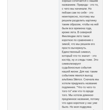
хорошо сочетается с нашим
названием. Природа - это то,
с чего мы начинали. Но
пейзаж сам по себе - это
неинтересно, поэтому мы
решили разделить картинку
таким образом, чтобы на ней
были все времена года,
кроме лета. В северной
Финляндии лето такое
короткое по сравнению с
зимой, что мы решили его
просто вычеркнуть.
Единственный символ,
который что-то значит - это
костёр, ну и следы тоже. Это
символизирует
судьбоносные события
нашей жизни. Для нас таким
событием явился выход
альбома Silence. Сначала мы
хотели придумать название
подлиннее. "Что-то чего-то
того-то" или что-то вроде
того. Мы хотели длинное-
предлинное название, потому
что одно короткое у нас уже
было. Но моя подружка