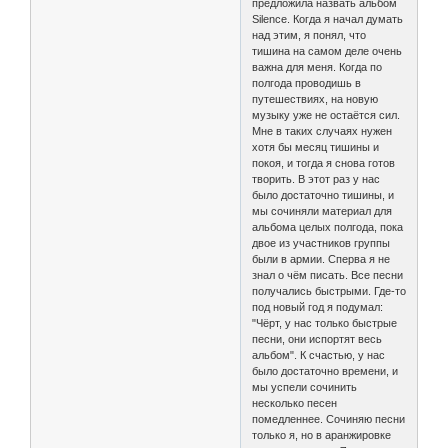
предложила назвать альбом
Silence. Когда я начал думать
над этим, я понял, что
тишина на самом деле очень
важна для меня. Когда по
полгода проводишь в
путешествиях, на новую
музыку уже не остаётся сил.
Мне в таких случаях нужен
хотя бы месяц тишины и
покоя, и тогда я снова готов
творить. В этот раз у нас
было достаточно тишины, и
мы сочиняли материал для
альбома целых полгода, пока
двое из участников группы
были в армии. Сперва я не
знал о чём писать. Все песни
получались быстрыми. Где-то
под новый год я подумал:
"Чёрт, у нас только быстрые
песни, они испортят весь
альбом". К счастью, у нас
было достаточно времени, и
мы успели сочинить
несколько песен
помедленнее. Cочиняю песни
только я, но в аранжировке