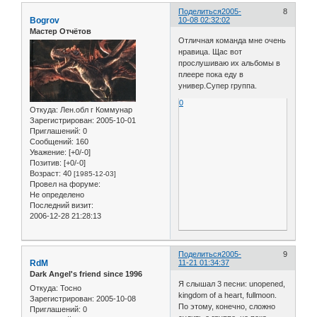
Поделиться
2005-
8
Bogrov
10-08 02:32:02
Мастер Отчётов
Отличная команда мне очень
нравица. Щас вот
прослушиваю их альбомы в
плеере пока еду в
универ.Супер группа.
0
Откуда:
Лен.обл г Коммунар
Зарегистрирован
: 2005-10-01
Приглашений:
0
Сообщений:
160
Уважение:
[+0/-0]
Позитив:
[+0/-0]
Возраст:
40
[1985-12-03]
Провел на форуме:
Не определено
Последний визит:
2006-12-28 21:28:13
Поделиться
2005-
9
RdM
11-21 01:34:37
Dark Angel's friend since 1996
Я слышал 3 песни: unopened,
Откуда:
Тосно
kingdom of a heart, fullmoon.
Зарегистрирован
: 2005-10-08
По этому, конечно, сложно
Приглашений:
0