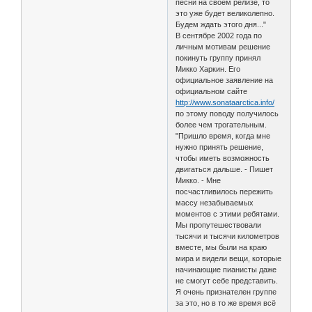
песни на своём релизе, то
это уже будет великолепно.
Будем ждать этого дня..."
В сентябре 2002 года по
личным мотивам решение
покинуть группу принял
Микко Харкин. Его
официальное заявление на
официальном сайте
http://www.sonataarctica.info/
по этому поводу получилось
более чем трогательным.
"Пришло время, когда мне
нужно принять решение,
чтобы иметь возможность
двигаться дальше. - Пишет
Микко. - Мне
посчастливилось пережить
массу незабываемых
моментов с этими ребятами.
Мы пропутешествовали
тысячи и тысячи километров
вместе, мы были на краю
мира и видели вещи, которые
начинающие пианисты даже
не смогут себе представить.
Я очень признателен группе
за это, но в то же время всё