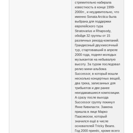
стремительно набирала
известность в конце 1999-
2000гг., и неудивительно, что
именно Sonata Arctica была
выбрана для поддержки
европейского тура
Stratovarius и Rhapsody,
обойдя 32 группы от 15
различных рекорд-компаний.
Грандиозный двухмесячный
тур, стартовавший в апреле
2000 года, поднял молодых
музыкантов на небывалую
высоту. За туром последовал
релиз мини-альбома
Successor, в который вошли
несколько концертных вещей,
два трека, записанных для
трибьютов и две ранее
неиздававшиеся композиции.
А сразу после выхода
Successor группу покинул
Янне Кивилахти. Замена
пришла в лице Марко
Паасикоски, который
значился ещё в числе
основателей Tricky Beans.
Год 2000 принёс, кроме всего