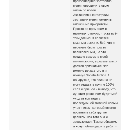
произошедшее заставило
меня переоценить свою
жизнь по новой.
Экстенсивные гастроли
заставили меня поменять
жизненные приоритеты.
Просто со временем я
наконец-то понял, что же всё-
таки для меня является
главным в жизни. Всё, что я
пережил, было просто
великолепным, но это
создало вакуум в моей
личной жизни, в результате, я
должен признаться, что
именно из-за этого я и
покинул Sonata Arctica. Я
обнаружил, что больше не
могу отдавать группе 100%
cебя и пришёл к выводу, что
лучшим решением будет мой
уход из команды с
последующей заменой новым
участником, который сможет
посвятить себя группе
целиком, как того она и
заслуживает. Таким образом,
я хочу поблагодарить ребят -