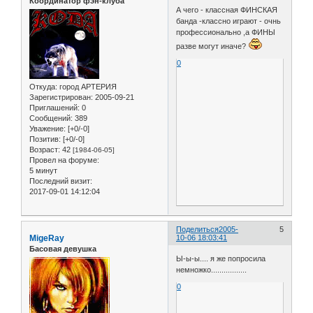
Координатор фэн-клуба
А чего - классная ФИНСКАЯ
банда -классно играют - очнь
профессионально ,а ФИНЫ
разве могут иначе?
0
Откуда:
город АРТЕРИЯ
Зарегистрирован
: 2005-09-21
Приглашений:
0
Сообщений:
389
Уважение:
[+0/-0]
Позитив:
[+0/-0]
Возраст:
42
[1984-06-05]
Провел на форуме:
5 минут
Последний визит:
2017-09-01 14:12:04
Поделиться
2005-
5
MigeRay
10-06 18:03:41
Басовая девушка
Ы-ы-ы.... я же попросила
немножко.................
0