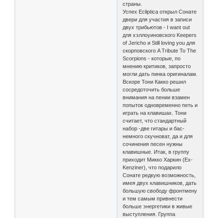
страны.
Успех Ecliptica открыл Сонате
двери для участия в записи
двух трибьютов - I want out
для хэллоуиновского Keepers
of Jericho и Still loving you для
скорповского A Tribute To The
Scorpions - которые, по
мнению критиков, запросто
могли дать пинка оригиналам.
Вскоре Тони Какко решил
сосредоточить больше
внимания на пении взамен
попыток одновременно петь и
играть на клавишах. Тони
считает, что стандартный
набор -две гитары и бас-
немного скучноват, да и для
сочинения песен нужны
клавишные. Итак, в группу
приходит Микко Харкин (Ex-
Kenziner), что подарило
Сонате редкую возможность,
имея двух клавишников, дать
большую свободу фронтмену
и тем самым привнести
больше энергетики в живые
выступления. Группа