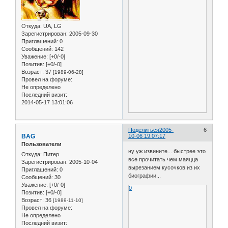
Откуда:
UA, LG
Зарегистрирован
: 2005-09-30
Приглашений:
0
Сообщений:
142
Уважение:
[+0/-0]
Позитив:
[+0/-0]
Возраст:
37
[1989-06-28]
Провел на форуме:
Не определено
Последний визит:
2014-05-17 13:01:06
Поделиться
2005-
6
BAG
10-06 19:07:17
Пользователи
ну уж извините... быстрее это
Откуда:
Питер
все прочитать чем маяцца
Зарегистрирован
: 2005-10-04
вырезанием кусочков из их
Приглашений:
0
биографии...
Сообщений:
30
Уважение:
[+0/-0]
0
Позитив:
[+0/-0]
Возраст:
36
[1989-11-10]
Провел на форуме:
Не определено
Последний визит: