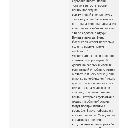
серьёзно писать песни
только в августе, после
наших последних
выступлений в конце июля.
Так что у меня было только
полтора месяца на написание
всех песен, чтобы мы могли
что-то сделать в студии.
Больше никогда! Йенс
Йоханссон играет несколько
соло на нашем новом
альбоме..."
Winterheart's Guild вполне по-
сонатовски приподнёс 10
довольно тёплых и уютных
композиций о любви, о жизни,
о счастье и несчастье (Тони
никогда не собирался "никого
крошить огненными мечами
или летать на драконах" и
считает, что только песни о
вещах, которые случаются с
людьми в обычной жизни,
могут восприниматься
всерьёз). Буклет оформлен
просто сказочно. Мелодичное
сонатовское "рубище",
вступающее в свои права без