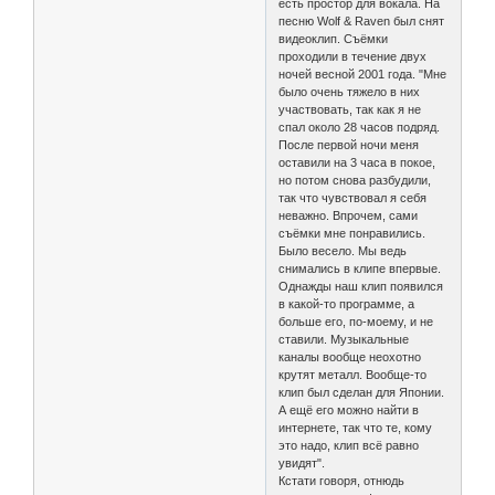
есть простор для вокала. На
песню Wolf & Raven был снят
видеоклип. Съёмки
проходили в течение двух
ночей весной 2001 года. "Мне
было очень тяжело в них
участвовать, так как я не
спал около 28 часов подряд.
После первой ночи меня
оставили на 3 часа в покое,
но потом снова разбудили,
так что чувствовал я себя
неважно. Впрочем, сами
съёмки мне понравились.
Было весело. Мы ведь
снимались в клипе впервые.
Однажды наш клип появился
в какой-то программе, а
больше его, по-моему, и не
ставили. Музыкальные
каналы вообще неохотно
крутят металл. Вообще-то
клип был сделан для Японии.
А ещё его можно найти в
интернете, так что те, кому
это надо, клип всё равно
увидят".
Кстати говоря, отнюдь