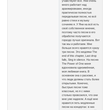
учавствуют все. Яни очень
много работает над
аранжировками, иногда
практически полностью
переделывая песни, но всё
равно стихи и музыку
сочиняю я. У Яни на всё есть
своё собственное мнение,
поэтому часто песни в его
обработке получаются
гораздо лучше оригинала. Вот
так мы и работаем. Мне
больше всего нравятся сразу
три песни. Это медляки The
end of this chapter, Last drop
falls, Sing in silence. На песню
The Power of One меня
вдохновила одноимённая,
моя любимая книга. В
основном она о расизме, и
что люди должны стать более
открытыми. Конечно,
быстрые песни тоже
классные, но я с ними
столько провозился, что они
мне уже надоели. А ещё мне
нравится петь медленные
песни на концертах: в них