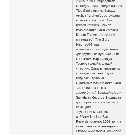
23 июня 2003 порадовало
выходом в Финляндии на Tico
Tico Studio сингла Sonata
Arctica "Broken", состоящего
из четырёх вещей: Broken
(edited version), Broken
(Winterheart's Guild version),
Dream Thieves (previously
unreleased), The Gun.
Март 2004 года
ознаменовался радостным
для группы немузыкальным
событием. Барабанщик
Томми, самый молодой
участник Сонаты, первым из
всей группы стал отцом.
Родилась девочка.
C релизом Winterheart's Guild
закончился контракт,
заключённый Sonata Arctica и
Spinefarm Records. Подписав
долгосрочное соглашение с
немецким
звукозаписывающим
лэйблом Nuclear Blast
Records, осенью 2004 группа
выпускает свой четвёртый
студийный альбом Reckoning