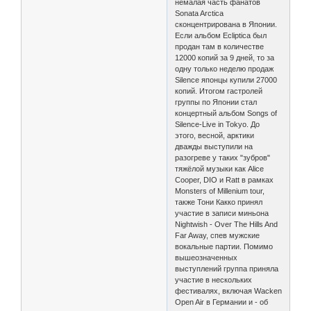
немалая часть фанатов
Sonata Arctica
сконцентрирована в Японии.
Если альбом Ecliptica был
продан там в количестве
12000 копий за 9 дней, то за
одну только неделю продаж
Silence японцы купили 27000
копий. Итогом гастролей
группы по Японии стал
концертный альбом Songs of
Silence-Live in Tokyo. До
этого, весной, арктики
дважды выступили на
разогреве у таких "зубров"
тяжёлой музыки как Alice
Cooper, DIO и Ratt в рамках
Monsters of Millenium tour,
также Тони Какко принял
участие в записи миньона
Nightwish - Over The Hills And
Far Away, спев мужские
вокальные партии. Помимо
вышеозначенных
выступлений группа приняла
участие в нескольких
фестивалях, включая Wacken
Open Air в Германии и - об