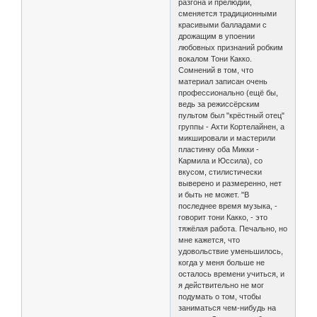
разгона и прелюдий,
сменяется традиционными
красивыми балладами с
дрожащим в упоении
любовных признаний робким
вокалом Тони Какко.
Сомнений в том, что
материал записан очень
профессионально (ещё бы,
ведь за режиссёрским
пультом был "крёстный отец"
группы - Ахти Кортелайнен, а
микшировали и мастерили
пластинку оба Микки -
Кармила и Юссила), со
вкусом, стилистически
выверено и размеренно, нет
и быть не может. "В
последнее время музыка, -
говорит тони Какко, - это
тяжёлая работа. Печально, но
мне кажется, что
удовольствие уменьшилось,
когда у меня больше не
осталось времени учиться, и
я действительно не мог
подумать о том, чтобы
заниматься чем-нибудь на