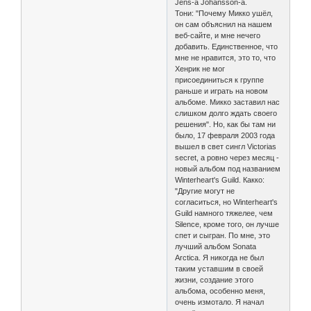
Jens-а Johansson-а.
Тони: "Почему Микко ушёл,
он сам объяснил на нашем
веб-сайте, и мне нечего
добавить. Единственное, что
мне не нравится, это то, что
Хенрик не мог
присоединиться к группе
раньше и играть на новом
альбоме. Микко заставил нас
слишком долго ждать своего
решения". Но, как бы там ни
было, 17 февраля 2003 года
вышел в свет сингл Victorias
secret, а ровно через месяц -
новый альбом под названием
Winterheart's Guild. Какко:
"Другие могут не
согласиться, но Winterheart's
Guild намного тяжелее, чем
Silence, кроме того, он лучше
спет и сыгран. По мне, это
лучший альбом Sonata
Arctica. Я никогда не был
таким уставшим в своей
жизни, создание этого
альбома, особенно меня,
очень измотало. Я начал