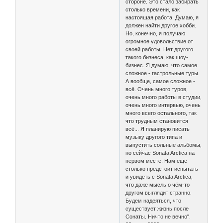
стороне. Это стало забирать
столько времени, как
настоящая работа. Думаю, я
должен найти другое хобби.
Но, конечно, я получаю
огромное удовольствие от
своей работы. Нет другого
такого бизнеса, как шоу-
бизнес. Я думаю, что самое
сложное - гастрольные туры.
А вообще, самое сложное -
всё. Очень много туров,
очень много работы в студии,
очень много интервью, очень
много всего остального, так
что трудным становится
всё... Я планирую писать
музыку другого типа и
выпустить сольные альбомы,
но сейчас Sonata Arctica на
первом месте. Нам ещё
столько предстоит испытать
и увидеть с Sonata Arctica,
что даже мысль о чём-то
другом выглядит странно.
Будем надеяться, что
существует жизнь после
Сонаты. Ничто не вечно".