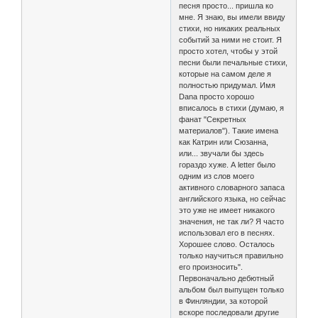
песня просто... пришла ко
мне. Я знаю, вы имели ввиду
стихи, но никаких реальных
событий за ними не стоит. Я
просто хотел, чтобы у этой
песни были печальные стихи,
которые на самом деле я
полностью придумал. Имя
Dana просто хорошо
вписалось в стихи (думаю, я
фанат "Секретных
материалов"). Такие имена
как Катрин или Сюзанна,
или... звучали бы здесь
гораздо хуже. А letter было
одним из слов моего
активного словарного запаса
английского языка, но сейчас
это уже не имеет никакого
значения, не так ли? Я часто
использовал его в песнях.
Хорошее слово. Осталось
только научиться правильно
его произносить".
Первоначально дебютный
альбом был выпущен только
в Финляндии, за которой
вскоре последовали другие