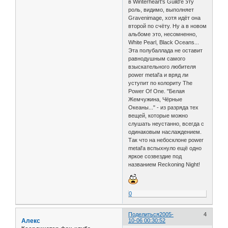
в Winterheart's Guild'е эту
роль, видимо, выполняет
Gravenimage, хотя идёт она
второй по счёту. Ну а в новом
альбоме это, несомненно,
White Pearl, Black Oceans...
Эта полубаллада не оставит
равнодушным самого
взыскательного любителя
power metal'a и вряд ли
уступит по колориту The
Power Of One. "Белая
Жемчужина, Чёрные
Океаны..." - из разряда тех
вещей, которые можно
слушать неустанно, всегда с
одинаковым наслаждением.
Так что на небосклоне power
metal'а вспыхнуло ещё одно
яркое созвездие под
названием Reckoning Night!
0
Поделиться
2005-
4
Алекс
10-06 00:30:52