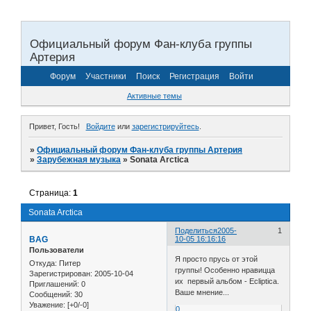
Официальный форум Фан-клуба группы
Артерия
Форум
Участники
Поиск
Регистрация
Войти
Активные темы
Привет, Гость!
Войдите
или
зарегистрируйтесь
.
»
Официальный форум Фан-клуба группы Артерия
»
Зарубежная музыка
»
Sonata Arctica
Страница:
1
Sonata Arctica
Поделиться
2005-
1
BAG
10-05 16:16:16
Пользователи
Я просто прусь от этой
Откуда:
Питер
группы! Особенно нравицца
Зарегистрирован
: 2005-10-04
их первый альбом - Ecliptica.
Приглашений:
0
Ваше мнение...
Сообщений:
30
Уважение:
[+0/-0]
0