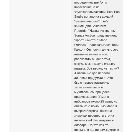
посредничестве Ахти
Кортелайнена из
звукозаписывающей Tico Tico
Studio попало на ведущий
"металлический" лэйбл
Финляндии Spinefarm
Records. "Название группы
Sonata Arctica придумал наш
"крёстный отец" Мапе
Оллила, - рассказывает Тони
Какко. - Он посчитал, что это
название может много
рассказать о нас: о том,
откуда мы, и какую музыку
играем. Всё верно, не так ли?
А название для первого
альбома придумал я. Это
было первое название,
записанное мной в
мучительном процессе
придумывания. У меня
набралось около 25 идей, но
опять же с помощью Мапе я
выбрал Ecliptica. Даже не
знаю как перевести это на
английский! Посмотрите в
словаре. Но это как-то
связано с полярным кругом и