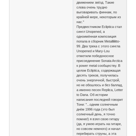
движением звёзд. Такие
слова очень трудно
выговаривать финнам, по
крайней мере, некоторым из
нас."
Предвестником Ecliptica стал
сингл Unopened, а
одноимённая композиция
попала в сборник Metalliliitto-
99. Два трека с этого сингла
Unopened и Mary-Lou
отметили победоносное
присоединение Sonata Arctica
к power metal сообществу. В
целом Ecliptica, содержащая
десять треков, получилась
очень энергичной, быстрой,
но не обошлось и без баллад,
а именно песен Replica, Letter
to Dana. Об истории
написания последней говорит
Тони: "...одним солнечным
днём 1996 года (это был
солнечный день, я точно
помню!) я взял свою гитару
(да, я умею играть на гитаре,
но совсем немного) и начал
перебирать струны, а эта