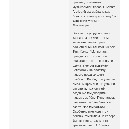
прочего, признание
музыкальной прессы. Sonata
Arctica была выбрана как
"лучшая новая группа года" в
категории Emma в
Финляндии.
В конце года группа вновь
засела на студии, чтобы
записать свой второй
полновесный альбом Silence.
Тони Какко: "Мы начали
придумывать концепцию
обложки с того, что решили
сделать её совершенно
непохожей на обложку
нашего предыдущего
альбома. Вообще-то у нас не
было ни времени, ни умения
рисовать, поэтому её
создание мы доверили
нашему лэйблу. Получилась
она неплохо. Это было как
раз то, что мы хотели.
Особенно мне нравится
пейзаж. Мы живём на севере
Финляндии, а там много
красивых мест. Обложка