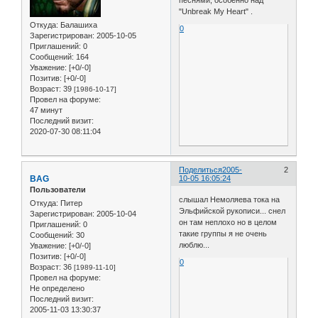
песнями, особенно над
"Unbreak My Heart" .
Откуда:
Балашиха
0
Зарегистрирован
: 2005-10-05
Приглашений:
0
Сообщений:
164
Уважение:
[+0/-0]
Позитив:
[+0/-0]
Возраст:
39
[1986-10-17]
Провел на форуме:
47 минут
Последний визит:
2020-07-30 08:11:04
Поделиться
2005-
2
BAG
10-05 16:05:24
Пользователи
слышал Немоляева тока на
Откуда:
Питер
Эльфийской рукописи... снел
Зарегистрирован
: 2005-10-04
он там неплохо но в целом
Приглашений:
0
такие группы я не очень
Сообщений:
30
люблю...
Уважение:
[+0/-0]
Позитив:
[+0/-0]
0
Возраст:
36
[1989-11-10]
Провел на форуме:
Не определено
Последний визит:
2005-11-03 13:30:37