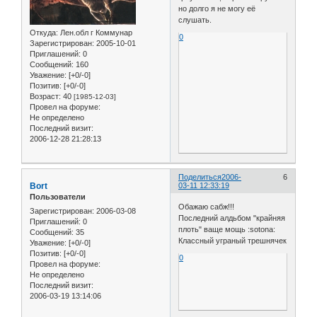
но долго я не могу её
слушать.
Откуда:
Лен.обл г Коммунар
0
Зарегистрирован
: 2005-10-01
Приглашений:
0
Сообщений:
160
Уважение:
[+0/-0]
Позитив:
[+0/-0]
Возраст:
40
[1985-12-03]
Провел на форуме:
Не определено
Последний визит:
2006-12-28 21:28:13
Поделиться
2006-
6
Bort
03-11 12:33:19
Пользователи
Обажаю сабж!!!
Зарегистрирован
: 2006-03-08
Последний алдьбом "крайняя
Приглашений:
0
плоть" ваще мощь :sotona:
Сообщений:
35
Классный уграный трешнячек
Уважение:
[+0/-0]
Позитив:
[+0/-0]
0
Провел на форуме:
Не определено
Последний визит:
2006-03-19 13:14:06