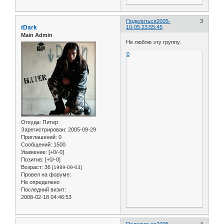
Поделиться
2005-
3
tDark
10-05 23:55:45
Main Admin
Не люблю эту группу.
0
Откуда:
Питер
Зарегистрирован
: 2005-09-29
Приглашений:
0
Сообщений:
1500
Уважение:
[+0/-0]
Позитив:
[+0/-0]
Возраст:
36
[1989-09-03]
Провел на форуме:
Не определено
Последний визит:
2008-02-18 04:46:53
Поделиться
2005-
4