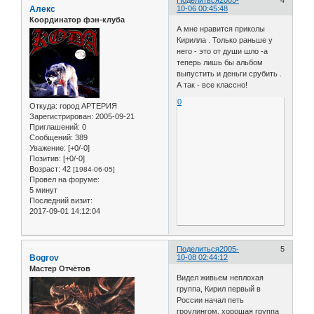
Алекс
10-06 00:45:48
Координатор фэн-клуба
А мне нравится приколы
Кирилла . Только раньше у
него - это от души шло -а
теперь лишь бы альбом
выпустить и деньги срубить .
А так - все классно!
0
Откуда:
город АРТЕРИЯ
Зарегистрирован
: 2005-09-21
Приглашений:
0
Сообщений:
389
Уважение:
[+0/-0]
Позитив:
[+0/-0]
Возраст:
42
[1984-06-05]
Провел на форуме:
5 минут
Последний визит:
2017-09-01 14:12:04
Поделиться
2005-
5
Bogrov
10-08 02:44:12
Мастер Отчётов
Видел живьем неплохая
группа, Кирил первый в
России начал петь
гроулингом, хорошая группа