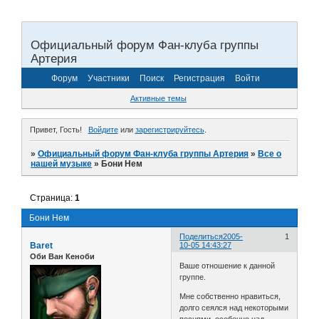
Официальный форум Фан-клуба группы
Артерия
Форум
Участники
Поиск
Регистрация
Войти
Активные темы
Привет, Гость!
Войдите
или
зарегистрируйтесь
.
»
Официальный форум Фан-клуба группы Артерия
»
Все о
нашей музыке
»
Бони Нем
Страница:
1
Бони Нем
Поделиться
2005-
1
Baret
10-05 14:43:27
Оби Ван Кеноби
Ваше отношение к данной
группе.
Мне собственно нравиться,
долго сеялся над некоторыми