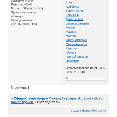
Уважение:
[+0/-0]
Ария
Позитив:
[+0/-0]
Асферикс
Возраст:
39
[1986-10-17]
Беркут Артур
Провел на форуме:
Бони НЕМ
47 минут
Девятый вал
Последний визит:
Кипелов Валерий
2020-07-30 08:11:04
легион
Маврик
Мастер
Страж Империи
Страйк Алексей
Харизма
Химера
Чёрный Обелиск
Эпидемия
Отредактировано Baret (2006-
08-06 11:07:40)
0
Страница:
1
»
Официальный форум Фан-клуба группы Артерия
»
Все о
нашей музыке
»
Путеводитель
создать форум бесплатно