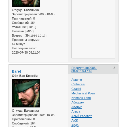
Откуда:
Балашиха
Зарегистрирован
: 2005-10-05
Приглашений:
0
Сообщений:
164
Уважение:
[+0/-0]
Позитив:
[+0/-0]
Возраст:
39
[1986-10-17]
Провел на форуме:
47 минут
Последний визит:
2020-07-30 08:11:04
Поделиться
2006-
2
Baret
08-06 10:47:16
Оби Ван Кеноби
Autumn
Catharsis
Citadel
Mechanical Poen
Nomans Land
Абордаж
АвАрия
Откуда:
Балашиха
Алиса
Зарегистрирован
: 2005-10-05
Алый Рассвет
Приглашений:
0
АнЖ
Сообщений:
164
Арда