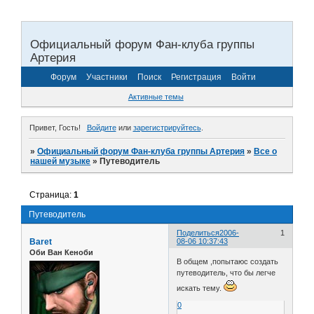
Официальный форум Фан-клуба группы
Артерия
Форум
Участники
Поиск
Регистрация
Войти
Активные темы
Привет, Гость!
Войдите
или
зарегистрируйтесь
.
»
Официальный форум Фан-клуба группы Артерия
»
Все о
нашей музыке
»
Путеводитель
Страница:
1
Путеводитель
Поделиться
2006-
1
Baret
08-06 10:37:43
Оби Ван Кеноби
В общем ,попытаюс создать
путеводитель, что бы легче
искать тему.
0