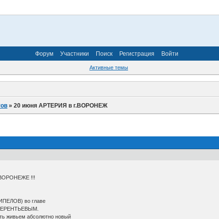
Форум
Участники
Поиск
Регистрация
Войти
Активные темы
тов
»
20 июня АРТЕРИЯ в г.ВОРОНЕЖ
 ВОРОНЕЖЕ !!!
КИПЕЛОВ) во главе
 ТЕРЕНТЬЕВЫМ.
ть живьем абсолютно новый