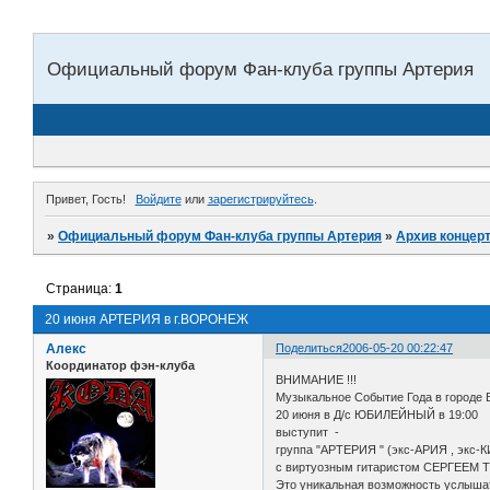
Официальный форум Фан-клуба группы Артерия
Привет, Гость!
Войдите
или
зарегистрируйтесь
.
»
Официальный форум Фан-клуба группы Артерия
»
Архив концер
Страница:
1
20 июня АРТЕРИЯ в г.ВОРОНЕЖ
Алекс
Поделиться
2006-05-20 00:22:47
Координатор фэн-клуба
ВНИМАНИЕ !!!
Музыкальное Событие Года в городе
20 июня в Д/с ЮБИЛЕЙНЫЙ в 19:00
выступит -
группа "АРТЕРИЯ " (экс-АРИЯ , экс-
с виртуозным гитаристом СЕРГЕЕМ
Это уникальная возможность услыша