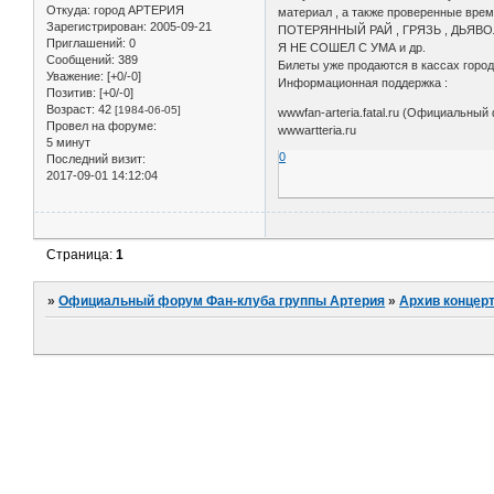
Откуда:
город АРТЕРИЯ
материал , а также проверенные врем
Зарегистрирован
: 2005-09-21
ПОТЕРЯННЫЙ РАЙ , ГРЯЗЬ , ДЬЯВО
Приглашений:
0
Я НЕ СОШЕЛ С УМА и др.
Сообщений:
389
Билеты уже продаются в кассах горо
Уважение:
[+0/-0]
Информационная поддержка :
Позитив:
[+0/-0]
Возраст:
42
[1984-06-05]
wwwfan-arteria.fatal.ru (Официальный
Провел на форуме:
wwwartteria.ru
5 минут
0
Последний визит:
2017-09-01 14:12:04
Страница:
1
»
Официальный форум Фан-клуба группы Артерия
»
Архив концер