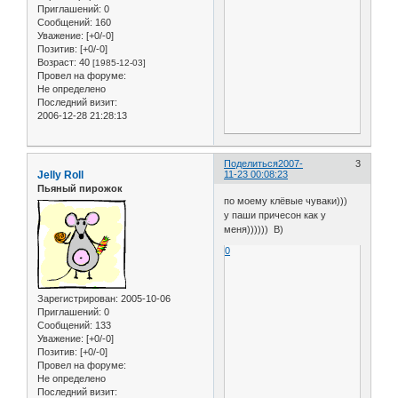
Приглашений:
0
Сообщений:
160
Уважение:
[+0/-0]
Позитив:
[+0/-0]
Возраст:
40
[1985-12-03]
Провел на форуме:
Не определено
Последний визит:
2006-12-28 21:28:13
Поделиться
2007-
3
Jelly Roll
11-23 00:08:23
Пьяный пирожок
по моему клёвые чуваки)))
у паши причесон как у
меня)))))) B)
0
Зарегистрирован
: 2005-10-06
Приглашений:
0
Сообщений:
133
Уважение:
[+0/-0]
Позитив:
[+0/-0]
Провел на форуме:
Не определено
Последний визит: