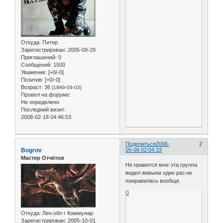
Откуда:
Питер
Зарегистрирован
: 2005-09-29
Приглашений:
0
Сообщений:
1500
Уважение:
[+0/-0]
Позитив:
[+0/-0]
Возраст:
36
[1989-09-03]
Провел на форуме:
Не определено
Последний визит:
2008-02-18 04:46:53
Поделиться
2006-
2
Bogrov
05-08 02:04:33
Мастер Отчётов
Не нравится мне эта группа
видел живьем один раз не
понравилась вообще.
0
Откуда:
Лен.обл г Коммунар
Зарегистрирован
: 2005-10-01