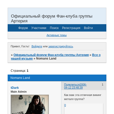
Официальный форум Фан-клуба группы
Артерия
Форум
Участники
Поиск
Регистрация
Войти
Активные темы
Привет, Гость!
Войдите
или
зарегистрируйтесь
.
»
Официальный форум Фан-клуба группы Артерия
»
Все о
нашей музыке
»
Nomans Land
Страница:
1
Nomans Land
Поделиться
2006-
1
tDark
04-12 23:48:39
Main Admin
Как вам эта отличная викинг
металл группа?
0