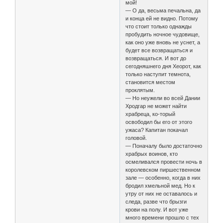
мой!
— О да, весьма печальна, да
и конца ей не видно. Потому
что стоит только однажды
пробудить ночное чудовище,
как оно уже вновь не уснет, а
будет все возвращаться и
возвращаться. И вот до
сегодняшнего дня Хеорот, как
только наступит темнота,
становится местом
проклятым.
— Но неужели во всей Дании
Хродгар не может найти
храбреца, ко-торый
освободил бы его от этого
ужаса? Капитан покачал
головой.
— Поначалу было достаточно
храбрых воинов, кто
осмеливался провести ночь в
королевском пиршественном
зале — особенно, когда в них
бродил хмельной мед. Но к
утру от них не оставалось и
следа, разве что брызги
крови на полу. И вот уже
много времени прошло с тех