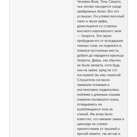
Человек-Волк, Тень Смерти,
чье логово находится среди
прибрежных болот. Вот кто
услышал. Он уловил веселый
смех и звуки арфы,
доносящиеся со стороны
высокого королевского зала
— Хеорота. Эти звуки
пробудили его от всегдашних
темных снов, он поднялся и,
покинув пустынные места,
добрел до парадного крыльца
Хеорота. Дверь, как обычно,
не была заперта, хотя будь
она на замке, вряд ли это
послужило бы ему помехой.
Слушатели согласно
закивали головами и
инстинктивно подвинулись
поближе к длинным языкам
пламени пылавшего очага,
оглядываясь на
колеблющиеся тени за
спиной. Им всем было
известно, что никакие замки и
щеколды не служат
препятствием от троллей и
прочей нежити, так же как и