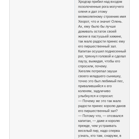
Хродгар прибил над входом
позолоченные рога могучего
оленя и дал этому
великолепному строению имя
Хеорот, что и значит Олень.
Ах, ему было бы лучше
доживать остаток своей
жизни в пастушьей хижине,
так мало радости принес ему
его пиршественный зал.
Капитан осушил поднесенный
рог, тряхнул головой и сделал
паузу, выжидая, чтобы его
спросили, почему.
Хигеляк потрепал зауши
своего младшего сынишку,
точно это был любимый пес,
привалившийся к его
коленям, задумчиво
улыбнулся и спросил:
— Почему же это так мало
радости принес королю данов
его пиршественный зал?
— Потому что, — отозвался
капитан, — даже и королю
прежде, чем устраивать
веселый пир, надо сперва
узнать, кто там, снаружи, в