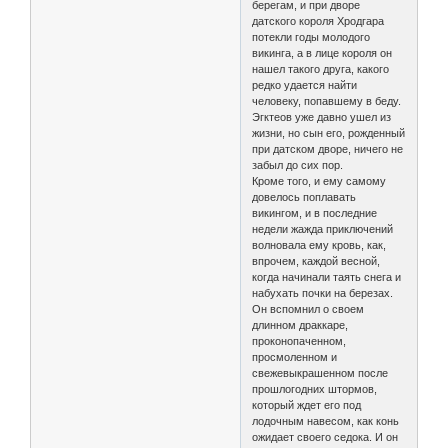
берегам, и при дворе
датского короля Хродгара
потекли годы молодого
викинга, а в лице короля он
нашел такого друга, какого
редко удается найти
человеку, попавшему в беду.
Эгктеов уже давно ушел из
жизни, но сын его, рожденный
при датском дворе, ничего не
забыл до сих пор.
Кроме того, и ему самому
довелось поплавать
викингом, и в последние
недели жажда приключений
волновала ему кровь, как,
впрочем, каждой весной,
когда начинали таять снега и
набухать почки на березах.
Он вспомнил о своем
длинном драккаре,
проконопаченном,
просмоленном и
свежевыкрашенном после
прошлогодних штормов,
который ждет его под
лодочным навесом, как конь
ожидает своего седока. И он