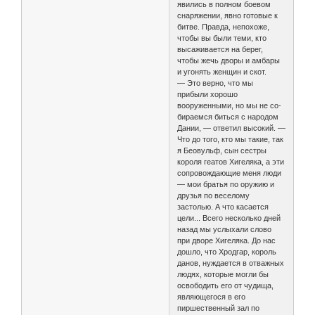
явились в полном боевом
снаряжении, явно готовые к
битве. Правда, непохоже,
чтобы вы были теми, кто
высаживается на берег,
чтобы жечь дворы и амбары
и угонять женщин и скот.
— Это верно, что мы
прибыли хорошо
вооруженными, но мы не со-
бираемся биться с народом
Дании, — ответил высокий. —
Что до того, кто мы такие, так
я Беовульф, сын сестры
короля геатов Хигеляка, а эти
сопровождающие меня люди
— мои братья по оружию и
друзья по веселому
застолью. А что касается
цели... Всего несколько дней
назад мы услыхали слово
при дворе Хигеляка. До нас
дошло, что Хродгар, король
данов, нуждается в отважных
людях, которые могли бы
освободить его от чудища,
являющегося в его
пиршественный зал по