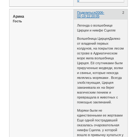
0
Поделиться
2006-
2
Арина
02-19 22:20:05
Гость
Легенда о волшебнице
Цирцеи и нимфе Сцилле
Волшебница ЦирцеяДалеко
от владений первых
колдунов, на покрытом лесом
острове в Адриатическом
море жила волшебница
Цирцея. Её спутниками были
прирученные медведи, волки
и свиньи, которые некогда
являлись моряками . Всегда
злобствующая, Цирцея
заманивала их на берег
магическим пением и
превращала в животных с
помощью заклинаний.
Моряки были не
единственными ее жертвами
Еще одной пострадавшей
оказалась очаровательная
нимфа Сцилла. у которой
вошло в привычку купаться у