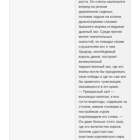
роста. Он слегка наклонился
вперед на резном
деревянном сиденье,
положив ладони на колени,
дальнозоркими глазами
бывалого моряка оглядывая
дымный зал. Среди прочих
менее значительных
новостей, он поведал своим
слушателям вот о чем.
Хродгар, непобедимый
король данов, построил
великолепный
пиршественный зал, где его
воины могли бы праздновать
свои победы и где он сам мог
бы приветить чужеземцев,
оказавшихся в его краях.
— Прекрасный зал! —
восклицал капитан, и все
гости-мореходы, сидевшие за
столом, кивали головами и
нестройным хором
подтверждали его слова. —
Он даже больше этого зала,
где его величество король
Хигеляк удостоил нас
поистине королевского пира.