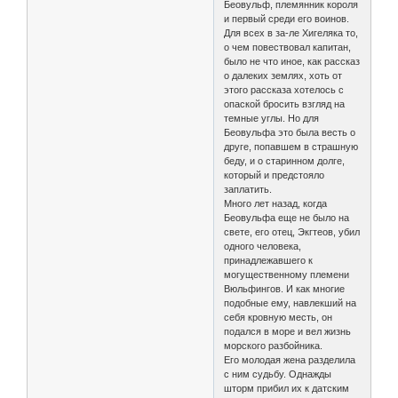
Беовульф, племянник короля
и первый среди его воинов.
Для всех в за-ле Хигеляка то,
о чем повествовал капитан,
было не что иное, как рассказ
о далеких землях, хоть от
этого рассказа хотелось с
опаской бросить взгляд на
темные углы. Но для
Беовульфа это была весть о
друге, попавшем в страшную
беду, и о старинном долге,
который и предстояло
заплатить.
Много лет назад, когда
Беовульфа еще не было на
свете, его отец, Экгтеов, убил
одного человека,
принадлежавшего к
могущественному племени
Вюльфингов. И как многие
подобные ему, навлекший на
себя кровную месть, он
подался в море и вел жизнь
морского разбойника.
Его молодая жена разделила
с ним судьбу. Однажды
шторм прибил их к датским