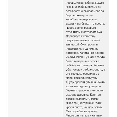
перевозил всякий груз, даже
живых людей. Мертвых он
безжалостно выбрасывал за
борт, поэтому за его
кораблем всегда плыли
акулы – им было, что поесть.
Перед своим роковым
отплытием к островам Хуан
Фернандес к капитану
подошел юноша со своей
девушкой. Они просили
подвезти их к одному из
островов. Капитан от одного
из слуг юноши узнал, что это
богатый парень и везет с
собой много золота. Капитан
убил юношу, забрал золото, а
его девушка бросилась в
море, крикнув капитану:
«Будь проклят, убийца!Пусть
же ты никогда не увидишь
берега!» пророческие слова
сказала девушка. Капитан
должен был плыть мимо
мыса грн, который считали
краем света, концом земли.
Мыс корабль не одолел.
Много раз пытался капитан