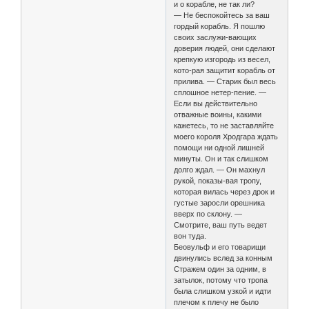
и о корабле, не так ли?
— Не беспокойтесь за ваш
гордый корабль. Я пошлю
своих заслужи-вающих
доверия людей, они сделают
крепкую изгородь из весел,
кото-рая защитит корабль от
прилива. — Старик был весь
сплошное нетер-пение. —
Если вы действительно
отважные воины, какими
кажетесь, то не заставляйте
моего короля Хродгара ждать
помощи ни одной лишней
минуты. Он и так слишком
долго ждал. — Он махнул
рукой, показы-вая тропу,
которая вилась через дрок и
густые заросли орешника
вверх по склону. —
Смотрите, ваш путь ведет
вон туда.
Беовульф и его товарищи
двинулись вслед за конным
Стражем один за одним, в
затылок, потому что тропа
была слишком узкой и идти
плечом к плечу не было