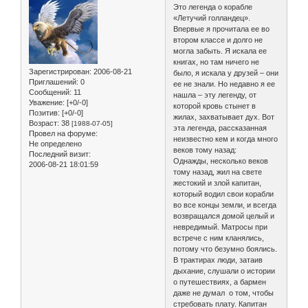
Это легенда о корабле
«Летучий голландец».
Впервые я прочитала ее во
втором классе и долго не
могла забыть. Я искала ее
книгах, но там ничего не
Зарегистрирован
: 2006-08-21
было, я искала у друзей – они
Приглашений:
0
ее не знали. Но недавно я ее
Сообщений:
11
нашла – эту легенду, от
Уважение:
[+0/-0]
которой кровь стынет в
Позитив:
[+0/-0]
жилах, захватывает дух. Вот
Возраст:
38
[1988-07-05]
эта легенда, рассказанная
Провел на форуме:
неизвестно кем и когда много
Не определено
веков тому назад:
Последний визит:
Однажды, несколько веков
2006-08-21 18:01:59
тому назад, жил на свете
жестокий и злой капитан,
который водил свои корабли
во все концы земли, и всегда
возвращался домой целый и
невредимый. Матросы при
встрече с ним кланялись,
потому что безумно боялись.
В трактирах люди, затаив
дыхание, слушали о истории
о путешествиях, а бармен
даже не думал о том, чтобы
стребовать плату. Капитан