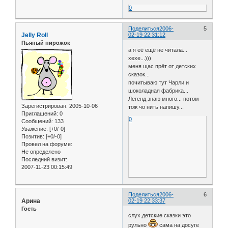
0
Поделиться
2006-
5
Jelly Roll
02-19 22:31:12
Пьяный пирожок
а я её ещё не читала...
хехе...)))
меня щас прёт от детских
сказок...
почитываю тут Чарли и
шоколадная фабрика...
Легенд знаю много... потом
Зарегистрирован
: 2005-10-06
тож чо нить напишу...
Приглашений:
0
0
Сообщений:
133
Уважение:
[+0/-0]
Позитив:
[+0/-0]
Провел на форуме:
Не определено
Последний визит:
2007-11-23 00:15:49
Поделиться
2006-
6
Арина
02-19 22:33:37
Гость
слух,детские сказки это
рульно
сама на досуге