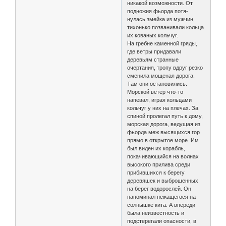
никакой возможности. От
подножия фьорда потя-
нулась змейка из мужчин,
тихонько позванивали кольца
их кованых кольчуг.
На гребне каменной гряды,
где ветры придавали
деревьям странные
очертания, тропу вдруг резко
сменила мощеная дорога.
Там они остановились.
Морской ветер что-то
напевал, играя кольцами
кольчуг у них на плечах. За
спиной пролегал путь к дому,
морская дорога, ведущая из
фьорда меж высящихся гор
прямо в открытое море. Им
был виден их корабль,
покачивающийся на волнах
высокого прилива среди
прибившихся к берегу
деревяшек и выброшенных
на берег водорослей. Он
напоминал нежащегося на
солнышке кита. А впереди
была неизвестность и
подстерегали опасности, в