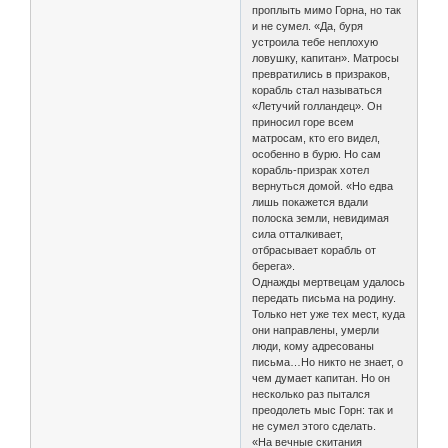
проплыть мимо Горна, но так
и не сумел. «Да, буря
устроила тебе неплохую
ловушку, капитан». Матросы
превратились в призраков,
корабль стал называться
«Летучий голландец». Он
приносил горе всем
матросам, кто его видел,
особенно в бурю. Но сам
корабль-призрак хотел
вернуться домой. «Но едва
лишь покажется вдали
полоска земли, невидимая
сила отталкивает,
отбрасывает корабль от
берега».
Однажды мертвецам удалось
передать письма на родину.
Только нет уже тех мест, куда
они направлены, умерли
люди, кому адресованы
письма…Но никто не знает, о
чем думает капитан. Но он
несколько раз пытался
преодолеть мыс Горн: так и
не сумел этого сделать.
«На вечные скитания