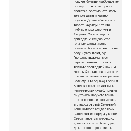
пор, как больше храбрецов не
находится. А он все равно
является, этот монстр, хоть
зал уже давным-давно
опустел. Должно быть, он не
теряет надежды, что кто-
нибудь снова заночует в
Хеороте. Он приходит и
приходит. И каждое утро
грязные следы и вонь
соляного болота остаются на
полу и указывают, где
Грендель шатался меж
пиршественных столов в
темноте прошедшей ночи. А
король Хродгар все стареет и
стареет в печали и напрасной
надежде, что однажды богиня
Вюрд, которая прядет нить
человеческих судеб, пришлет
ему такого могучего воина,
что он освободит его и весь
его народ от этой Смертной
Тени, которая каждую ночь
наполняет их сердца ужасом.
Среди танов, заполнявших
длинные скамьи, был один,
до которого черная весть