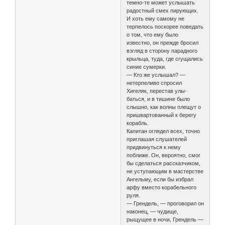
темно-те может услышать
радостный смех пирующих.
И хоть ему самому не
терпелось поскорее поведать
о том, что ему было
известно, он прежде бросил
взгляд в сторону парадного
крыльца, туда, где сгущались
синие сумерки.
— Кто же услышал? —
нетерпеливо спросил
Хигеляк, перестав улы-
баться, и в тишине было
слышно, как волны плещут о
пришвартованный к берегу
корабль.
Капитан оглядел всех, точно
приглашая слушателей
придвинуться к нему
поближе. Он, вероятно, смог
бы сделаться рассказчиком,
не уступающим в мастерстве
Ангельму, если бы избрал
арфу вместо корабельного
руля.
— Грендель, — проговорил он
наконец, — чудище,
рыщущее в ночи, Грендель —