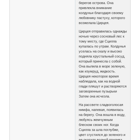
берегов острова. Она
привлекла внимание
колдуньи благодаря своему
любовнику пастуху, которого
возжелала Цирцея.
Цирцея отправилась однажды
ночью через сосновый лес к
тому месту, где Сцилла
купалась по утрам. Колдунья
уселась на скалу и высоко
подняла хрустальный сосуд,
который принесла с собой.
Она вылила в море зеленую,
как изумруд, жидкость.
Цирцея некоторое время
наблюдала, как на водной
глади пляшут и растворяются
заговоренные пузырьки
Затем она исчезла.
На рассвете сладкоголосая
нимфа, напевая, появилась
на берегу. Она вошла в воду,
любуясь жемчужным
блеском своих ног. Когда
Сцилла за шла поглубже,
цвет сгустился до зеленого и
ее окатило волной прилива