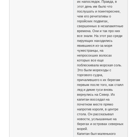
их напоследок. Правда, в
этот день им было что
послушать и поинтереснее,
чем его речитативы о
геройских подвигах,
свершенных в незапамятные
времена. Они и так про них
все знали. На этот раз среди
пирующих находились
явившиеся из-за моря
чужестранцы, на
непросохших волосах
которых все еще
поблескивала морская соль.
Это были мореходы с
торгового судна,
причалившего к их берегам
первым после того, как стаял
лед и дикие гуси вновь
вернулись на Север. Их
капитан восседал на
почетном месте прямо
напротив короля, в центре
стола. Он рассказывал
новости, услышанные на
берегах и островах северных
морей.
Капитан был маленького