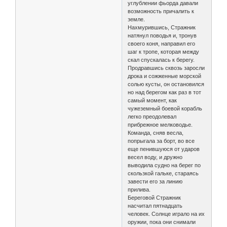
углублении фьорда давали
возможность причалить к
земле.
Нахмурившись, Стражник
натянул поводья и, тронув
своего коня, направил его
шаг к тропе, которая между
скал спускалась к берегу.
Продравшись сквозь заросли
дрока и сожженные морской
солью кусты, он остановился
но над берегом как раз в тот
самый момент, как
чужеземный боевой корабль
легко преодолевал
прибрежное мелководье.
Команда, сняв весла,
попрыгала за борт, во все
еще пенившуюся от ударов
весел воду, и дружно
выводила судно на берег по
скользкой гальке, стараясь
завести его за линию
прилива.
Береговой Стражник
насчитал пятнадцать
человек. Солнце играло на их
оружии, пока они снимали