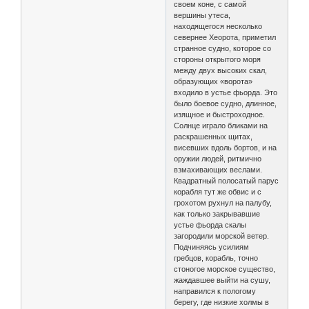
своем коне, с самой
вершины утеса,
находящегося несколько
севернее Хеорота, приметил
странное судно, которое со
стороны открытого моря
между двух высоких скал,
образующих «ворота»
входило в устье фьорда. Это
было боевое судно, длинное,
изящное и быстроходное.
Солнце играло бликами на
раскрашенных щитах,
висевших вдоль бортов, и на
оружии людей, ритмично
взмахивающих веслами.
Квадратный полосатый парус
корабля тут же обвис и с
грохотом рухнул на палубу,
как только закрывавшие
устье фьорда скалы
загородили морской ветер.
Подчиняясь усилиям
гребцов, корабль, точно
стоногое морское существо,
жаждавшее выйти на сушу,
направился к пологому
берегу, где низкие холмы в