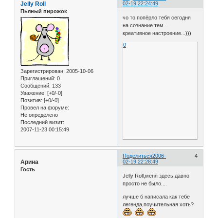
Jelly Roll
02-19 22:24:49
Пьяный пирожок
чо то попёрло тебя сегодня
на сознание тем...
креативное настроение...)))
0
Зарегистрирован
: 2005-10-06
Приглашений:
0
Сообщений:
133
Уважение:
[+0/-0]
Позитив:
[+0/-0]
Провел на форуме:
Не определено
Последний визит:
2007-11-23 00:15:49
Поделиться
2006-
4
Арина
02-19 22:28:49
Гость
Jelly Roll,меня здесь давно
просто не было....
лучше б написала как тебе
легенда,поучительная хоть?