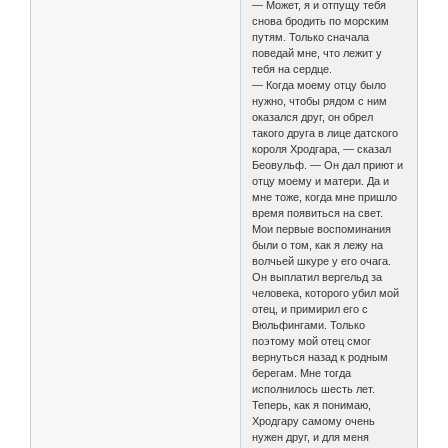
— Может, я и отпущу тебя
снова бродить по морским
путям. Только сначала
поведай мне, что лежит у
тебя на сердце.
— Когда моему отцу было
нужно, чтобы рядом с ним
оказался друг, он обрел
такого друга в лице датского
короля Хродгара, — сказал
Беовульф. — Он дал приют и
отцу моему и матери. Да и
мне тоже, когда мне пришло
время появиться на свет.
Мои первые воспоминания
были о том, как я лежу на
волчьей шкуре у его очага.
Он выплатил вергельд за
человека, которого убил мой
отец, и примирил его с
Вюльфингами. Только
поэтому мой отец смог
вернуться назад к родным
берегам. Мне тогда
исполнилось шесть лет.
Теперь, как я понимаю,
Хродгару самому очень
нужен друг, и для меня