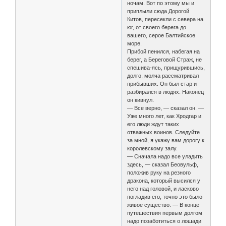
ночам. Вот по этому мы и
приплыли сюда Дорогой
Китов, пересекли с севера на
юг, от своего берега до
вашего, серое Балтийское
море.
Прибой пенился, набегая на
берег, а Береговой Страж, не
спешива-ясь, прищурившись,
долго, молча рассматривал
прибывших. Он был стар и
разбирался в людях. Наконец
он кивнул.
— Все верно, — сказал он. —
Уже много лет, как Хродгар и
его люди ждут таких
отважных воинов. Следуйте
за мной, я укажу вам дорогу к
королевскому залу.
— Сначала надо все уладить
здесь, — сказал Беовульф,
положив руку на резного
дракона, который высился у
него над головой, и ласково
погладив его, точно это было
живое существо. — В конце
путешествия первым долгом
надо позаботиться о лошади