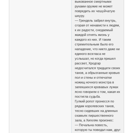
выкованное смертными
руками оружие не может
повредить их чешуйчатую
шкуру.
— Грендель забрел внутрь,
сгорая от ненависти к людям,
к их радости, снедаемый
жаждой отнять жизнь у
каждого из них. И таким
стремительным было его
нападение, что никто даже ни
единого возгласа не
услышал, но когда пришел
рассвет, Хродгар
недосчитался тридцати своих
танов, а обрызганные кровью
пол и стены и отпечатки
ножищ ночного монстра в
запекшихся кровавых лужах
ясно говорили о том, какая их
постигла судьба.
Гулкий ропот пронесся по
рядам королевских танов,
тесно сидевших на длинных
скамьях пиршественного
зала, а Хигеляк произнес:
— Печальна повесть,
которую ты поведал нам, друг