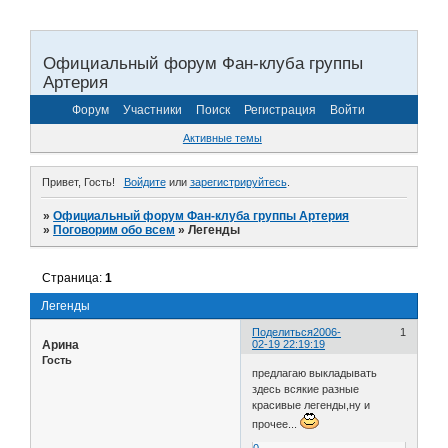
Официальный форум Фан-клуба группы
Артерия
Форум
Участники
Поиск
Регистрация
Войти
Активные темы
Привет, Гость!
Войдите
или
зарегистрируйтесь
.
»
Официальный форум Фан-клуба группы Артерия
»
Поговорим обо всем
»
Легенды
Страница:
1
Легенды
Поделиться
2006-
1
Арина
02-19 22:19:19
Гость
предлагаю выкладывать
здесь всякие разные
красивые легенды,ну и
прочее...