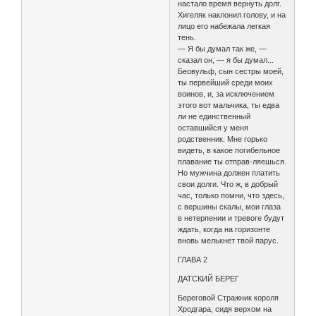
настало время вернуть долг.
Хигеляк наклонил голову, и на
лицо его набежала легкая
тень.
— Я бы думал так же, —
сказал он, — я бы думал...
Беовульф, сын сестры моей,
ты первейший среди моих
воинов, и, за исключением
этого вот мальчика, ты едва
ли не единственный
оставшийся у меня
родственник. Мне горько
видеть, в какое погибельное
плавание ты отправ-ляешься.
Но мужчина должен платить
свои долги. Что ж, в добрый
час, только помни, что здесь,
с вершины скалы, мои глаза
в нетерпении и тревоге будут
ждать, когда на горизонте
вновь мелькнет твой парус.
ГЛАВА 2
ДАТСКИЙ БЕРЕГ
Береговой Стражник короля
Хродгара, сидя верхом на