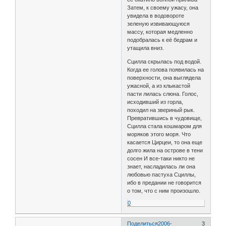
Затем, к своему ужасу, она
увидела в водовороте
зеленую извивающуюся
массу, которая медленно
подобралась к её бедрам и
утащила вниз.
Сцилла скрылась под водой.
Когда ее голова появилась на
поверхноcти, она выглядела
ужасной, а из клыкастой
пасти лилась слюна. Голос,
исходивший из горла,
походил на звериный рык.
Превратившись в чудовище,
Сцилла стала кошмаром для
моряков этого моря. Что
касается Цирцеи, то она еще
долго жила на острове в тени
сосен И все-таки никто не
знает, насладилась ли она
любовью пастуха Сциллы,
ибо в предании не говорится
о том, что с ним произошло.
0
Поделиться
2006-
3