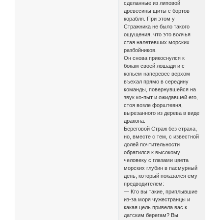
сделанные из липовой
древесины щиты с бортов
корабля. При этом у
Стражника не было такого
ощущения, что это волчья
стая налетевших морских
разбойников.
Он снова прикоснулся к
бокам своей лошади и с
копьем наперевес верхом
въехал прямо в середину
команды, повернувшейся на
звук ко-пыт и ожидавшей его,
стоя возле форштевня,
вырезанного из дерева в виде
дракона.
Береговой Страж без страха,
но, вместе с тем, с известной
долей почтительности
обратился к высокому
человеку с глазами цвета
морских глубин в пасмурный
день, который показался ему
предводителем:
— Кто вы такие, приплывшие
из-за моря чужестранцы и
какая цель привела вас к
датским берегам? Вы