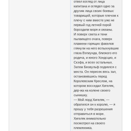
отвел взгляд от лица
капитана и оглядел одно за
другим лица своих боевых
товарищей, которые плечом к
плечу с ним вместе уже не
первый год летней порой
бороздили моря и океаны.
И поверх света и тени
пылающего очага, поверх
пламени горящих факелов
глянули на него вспыхнувшие
глаза Вэгмунда, близкого его
родича, и юного Хондсцио, и
Скэфа, и всех остальных.
Затем Беовульф поднялся с
места. Он пересек весь зал,
остановившись перед
Королевским Креслом, на
котором восседал Хигеляк,
дер-жа на колене своего
сынишку.
— Мой лорд Хигеляк, —
обратился он к королю, — я
прошу у тебя разрешения
отправиться в море.
Хигеляк внимательно
посмотрел на своего
племянника.