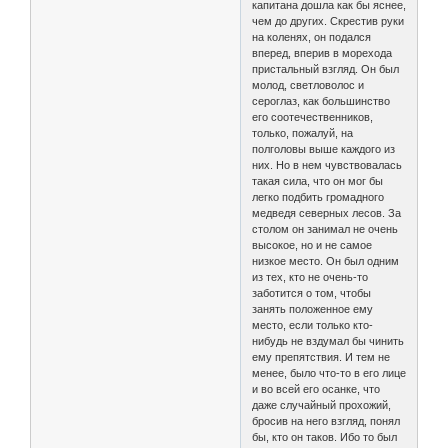
капитана дошла как бы яснее,
чем до других. Скрестив руки
на коленях, он подался
вперед, вперив в морехода
пристальный взгляд. Он был
молод, светловолос и
сероглаз, как большинство
его соотечественников,
только, пожалуй, на
полголовы выше каждого из
них. Но в нем чувствовалась
такая сила, что он мог бы
легко подбить громадного
медведя северных лесов. За
столом он занимал не очень
высокое, но и не самое
низкое место. Он был одним
из тех, кто не очень-то
заботится о том, чтобы
занять положенное ему
место, если только кто-
нибудь не вздумал бы чинить
ему препятствия. И тем не
менее, было что-то в его лице
и во всей его осанке, что
даже случайный прохожий,
бросив на него взгляд, понял
бы, кто он таков. Ибо то был