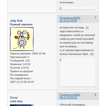
почитываю....
0
Поделиться
2006-
7
Jelly Roll
02-19 22:33:55
Пьяный пирожок
интересная легенда...)))
надо помозговать и
придумать такой же нехилый
сюжетец для моей курсовой
по режиссуре на пословицу
или поговорку...
а то черпаю вдохновения из
Зарегистрирован
: 2005-10-06
всяких могильных баек...))))
Приглашений:
0
0
Сообщений:
133
Уважение:
[+0/-0]
Позитив:
[+0/-0]
Провел на форуме:
Не определено
Последний визит:
2007-11-23 00:15:49
Поделиться
2006-
8
Элли
08-21 16:03:33
Little fairy
«Летучий голландец»