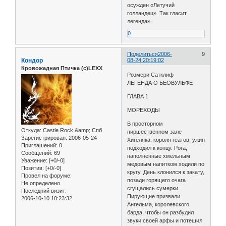
осужден «Летучий
голландец». Так гласит
легенда»
0
Поделиться
2006-
9
Кондор
08-24 20:19:02
Кровожадная Птичка (с)LEXX
Розмери Сатклиф
ЛЕГЕНДА О БЕОВУЛЬФЕ
ГЛАВА 1
МОРЕХОДЫ
В просторном
Откуда:
Castle Rock &amp; Спб
пиршественном зале
Зарегистрирован
: 2006-05-24
Хигеляка, короля геатов, ужин
Приглашений:
0
подходил к концу. Рога,
Сообщений:
69
наполненные хмельным
Уважение:
[+0/-0]
медовым напитком ходили по
Позитив:
[+0/-0]
кругу. День клонился к закату,
Провел на форуме:
позади горящего очага
Не определено
сгущались сумерки.
Последний визит:
Пирующие призвали
2006-10-10 10:23:32
Ангельма, королевского
барда, чтобы он разбудил
звуки своей арфы и потешил