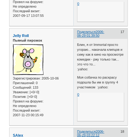
Провел на форуме:
0
Не определено
Последний визит:
2007-09-17 13:07:55
Поделиться
2006-
17
Jelly Roll
06-29 01:39:50
Пьяный пирожок
Блин, я от Immortal просто
угораю... накачала клипцов и
сижу как в кино на просмотре
комедии - ржу только так...
это что то...
:yahoo:
Моя собачка по раскрасу
Зарегистрирован
: 2005-10-06
подошла бы им в группу 4
Приглашений:
0
участником :yahoo:
Сообщений:
133
Уважение:
[+0/-0]
0
Позитив:
[+0/-0]
Провел на форуме:
Не определено
Последний визит:
2007-11-23 00:15:49
Поделиться
2006-
18
SAlex
06-29 03:22:12