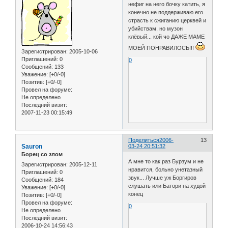
нефиг на него бочку катить, я
конечно не поддерживаю его
страсть к сжиганию церквей и
убийствам, но музон
клёвый... кой чо ДАЖЕ МАМЕ
МОЕЙ ПОНРАВИЛОСЬ!!!
Зарегистрирован
: 2005-10-06
Приглашений:
0
0
Сообщений:
133
Уважение:
[+0/-0]
Позитив:
[+0/-0]
Провел на форуме:
Не определено
Последний визит:
2007-11-23 00:15:49
Поделиться
2006-
13
Sauron
03-24 20:51:32
Борец со злом
А мне то как раз Бурзум и не
Зарегистрирован
: 2005-12-11
нравится, больно унетазный
Приглашений:
0
звук... Лучше уж Боргиров
Сообщений:
184
слушать или Батори на худой
Уважение:
[+0/-0]
конец
Позитив:
[+0/-0]
Провел на форуме:
0
Не определено
Последний визит:
2006-10-24 14:56:43