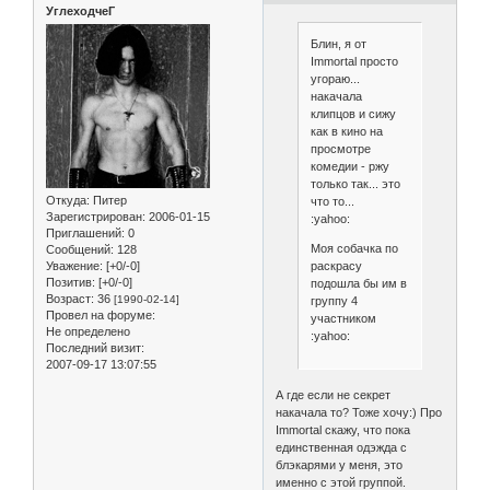
УглеходчеГ
Блин, я от
Immortal просто
угораю...
накачала
клипцов и сижу
как в кино на
просмотре
комедии - ржу
только так... это
Откуда:
Питер
что то...
Зарегистрирован
: 2006-01-15
:yahoo:
Приглашений:
0
Моя собачка по
Сообщений:
128
раскрасу
Уважение:
[+0/-0]
Позитив:
[+0/-0]
подошла бы им в
Возраст:
36
[1990-02-14]
группу 4
Провел на форуме:
участником
Не определено
:yahoo:
Последний визит:
2007-09-17 13:07:55
А где если не секрет
накачала то? Тоже хочу:) Про
Immortal скажу, что пока
единственная одэжда с
блэкарями у меня, это
именно с этой группой.