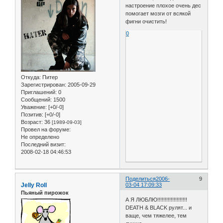
настроение плохое очень дес
помогает мозги от всякой
фигни очистить!
0
Откуда:
Питер
Зарегистрирован
: 2005-09-29
Приглашений:
0
Сообщений:
1500
Уважение:
[+0/-0]
Позитив:
[+0/-0]
Возраст:
36
[1989-09-03]
Провел на форуме:
Не определено
Последний визит:
2008-02-18 04:46:53
Поделиться
2006-
9
Jelly Roll
03-04 17:09:33
Пьяный пирожок
А Я ЛЮБЛЮ!!!!!!!!!!!!!!!!!!!!
DEATH & BLACK рулят... и
ваще, чем тяжелее, тем