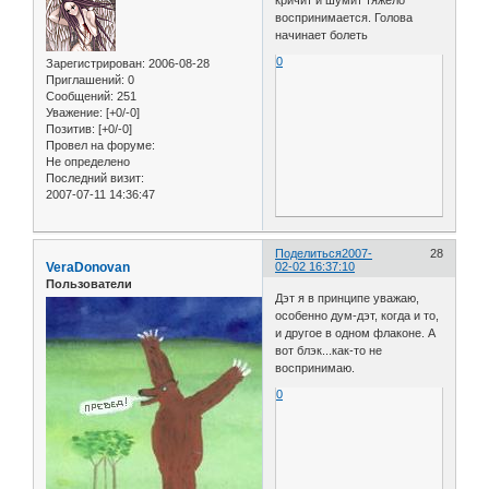
воспринимается. Голова
начинает болеть
0
Зарегистрирован
: 2006-08-28
Приглашений:
0
Сообщений:
251
Уважение:
[+0/-0]
Позитив:
[+0/-0]
Провел на форуме:
Не определено
Последний визит:
2007-07-11 14:36:47
Поделиться
2007-
28
VeraDonovan
02-02 16:37:10
Пользователи
Дэт я в принципе уважаю,
особенно дум-дэт, когда и то,
и другое в одном флаконе. А
вот блэк...как-то не
воспринимаю.
0