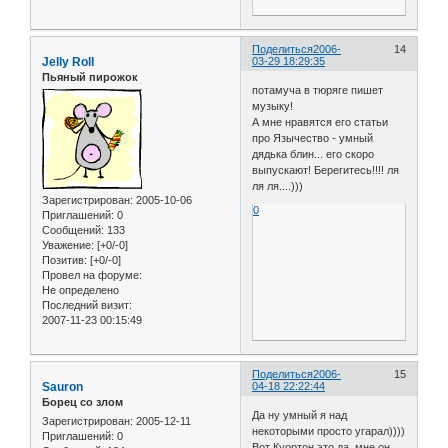
Поделиться
2006-
14
Jelly Roll
03-29 18:29:35
Пьяный пирожок
потамуча в тюряге пишет
музыку!
А мне нравятся его статьи
про Язычество - умный
дядька блин... его скоро
выпускают! Берегитесь!!!! ля
ля ля....)))
Зарегистрирован
: 2005-10-06
0
Приглашений:
0
Сообщений:
133
Уважение:
[+0/-0]
Позитив:
[+0/-0]
Провел на форуме:
Не определено
Последний визит:
2007-11-23 00:15:49
Поделиться
2006-
15
Sauron
04-18 22:22:44
Борец со злом
Да ну умный я над
Зарегистрирован
: 2005-12-11
некоторыми просто угарал))))
Приглашений:
0
Вот Куортон это да, мне он