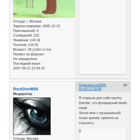
Откуда:
г. Москва
Зарегистрирован
: 2005-12-13
Приглашений:
0
Сообщений:
220
Уважение:
[+0/-0]
Позитив:
[+0/-0]
Возраст:
45
[1980-12-04]
Провел на форуме:
Не определено
Последний визит:
2007-09-21 22:54:10
Поделиться
2008-
29
RockDevil666
01-03 17:10:05
Модератор
Я открыла для себя группу
Deicide, это флоридский death
metal
Лично мне с музыкальной
точки зрения, приятно их
слушать)
0
Откуда:
Москва