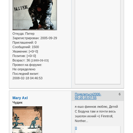
Откуда:
Питер
Зарегистрирован
: 2005-09-29
Приглашений:
0
Сообщений:
1500
Уважение:
[+0/-0]
Позитив:
[+0/-0]
Возраст:
36
[1989-09-03]
Провел на форуме:
Не определено
Последний визит:
2008-02-18 04:46:53
Поделиться
2006-
6
Mary Axl
02-20 15:07:55
Чудик
я ешо финнов люблю, Детей
С Бодуна там и почти весь
эшелон ихний =) Finntroll,
Norther...
0