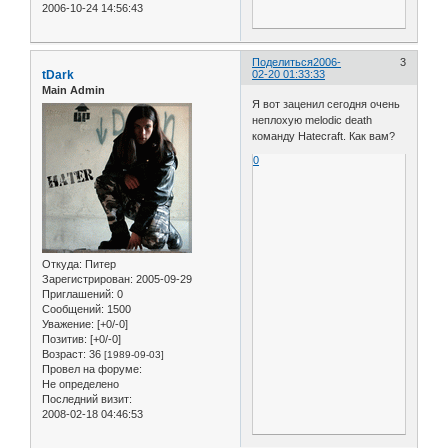
2006-10-24 14:56:43
Поделиться
2006-
3
tDark
02-20 01:33:33
Main Admin
Я вот заценил сегодня очень
неплохую melodic death
команду Hatecraft. Как вам?
0
Откуда:
Питер
Зарегистрирован
: 2005-09-29
Приглашений:
0
Сообщений:
1500
Уважение:
[+0/-0]
Позитив:
[+0/-0]
Возраст:
36
[1989-09-03]
Провел на форуме:
Не определено
Последний визит:
2008-02-18 04:46:53