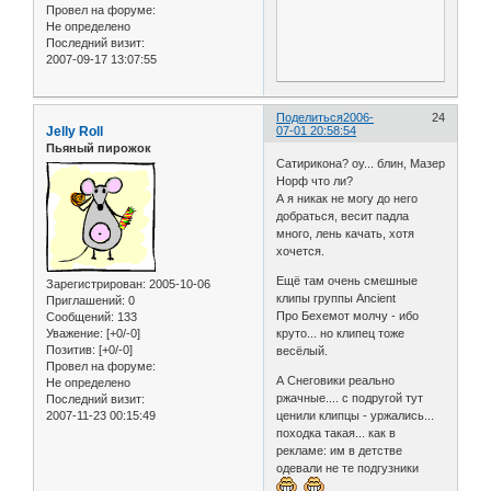
Провел на форуме:
Не определено
Последний визит:
2007-09-17 13:07:55
Поделиться
2006-
24
Jelly Roll
07-01 20:58:54
Пьяный пирожок
Сатирикона? оу... блин, Мазер
Норф что ли?
А я никак не могу до него
добраться, весит падла
много, лень качать, хотя
хочется.
Ещё там очень смешные
Зарегистрирован
: 2005-10-06
клипы группы Ancient
Приглашений:
0
Про Бехемот молчу - ибо
Сообщений:
133
Уважение:
[+0/-0]
круто... но клипец тоже
Позитив:
[+0/-0]
весёлый.
Провел на форуме:
А Снеговики реально
Не определено
ржачные.... с подругой тут
Последний визит:
2007-11-23 00:15:49
ценили клипцы - уржались...
походка такая... как в
рекламе: им в детстве
одевали не те подгузники