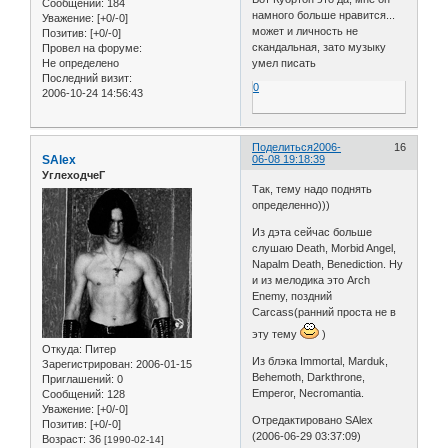
Сообщений:
184
намного больше нравится...
Уважение:
[+0/-0]
может и личность не
Позитив:
[+0/-0]
скандальная, зато музыку
Провел на форуме:
Не определено
умел писать
Последний визит:
0
2006-10-24 14:56:43
Поделиться
2006-
16
SAlex
06-08 19:18:39
УглеходчеГ
Так, тему надо поднять
определенно)))
Из дэта сейчас больше
слушаю Death, Morbid Angel,
Napalm Death, Benediction. Ну
и из мелодика это Arch
Enemy, поздний
Carcass(ранний проста не в
эту тему
)
Откуда:
Питер
Из блэка Immortal, Marduk,
Зарегистрирован
: 2006-01-15
Behemoth, Darkthrone,
Приглашений:
0
Emperor, Necromantia.
Сообщений:
128
Уважение:
[+0/-0]
Отредактировано SAlex
Позитив:
[+0/-0]
(2006-06-29 03:37:09)
Возраст:
36
[1990-02-14]