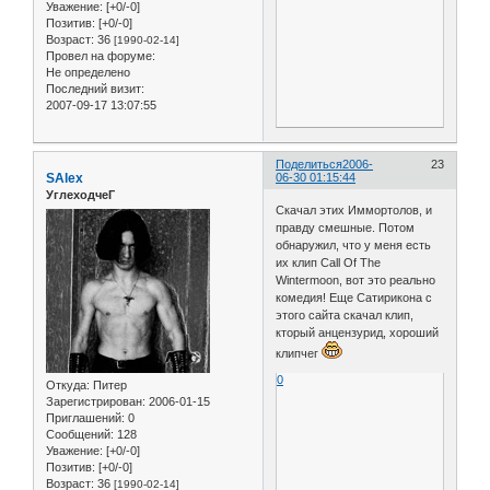
Уважение:
[+0/-0]
Позитив:
[+0/-0]
Возраст:
36
[1990-02-14]
Провел на форуме:
Не определено
Последний визит:
2007-09-17 13:07:55
Поделиться
2006-
23
SAlex
06-30 01:15:44
УглеходчеГ
Скачал этих Иммортолов, и
правду смешные. Потом
обнаружил, что у меня есть
их клип Call Of The
Wintermoon, вот это реально
комедия! Еще Сатирикона с
этого сайта скачал клип,
кторый анцензурид, хороший
клипчег
0
Откуда:
Питер
Зарегистрирован
: 2006-01-15
Приглашений:
0
Сообщений:
128
Уважение:
[+0/-0]
Позитив:
[+0/-0]
Возраст:
36
[1990-02-14]