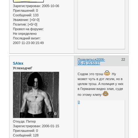
Зарегистрирован
: 2005-10-06
Приглашений:
0
Сообщений:
133
Уважение:
[+0/-0]
Позитив:
[+0/-0]
Провел на форуме:
Не определено
Последний визит:
2007-11-23 00:15:49
Поделиться
2006-
22
SAlex
06-29 15:53:27
УглеходчеГ
Содом это трэш
Ну
может чуть в дэт лезли, но в
целом трэш. А полиция у них
в Германии видно злая, судя
по этому клипу
0
Откуда:
Питер
Зарегистрирован
: 2006-01-15
Приглашений:
0
Сообщений:
128