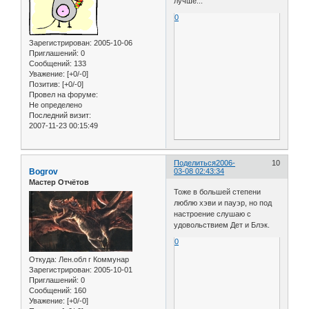
лучше...
0
Зарегистрирован
: 2005-10-06
Приглашений:
0
Сообщений:
133
Уважение:
[+0/-0]
Позитив:
[+0/-0]
Провел на форуме:
Не определено
Последний визит:
2007-11-23 00:15:49
Поделиться
2006-
10
Bogrov
03-08 02:43:34
Мастер Отчётов
Тоже в большей степени
люблю хэви и пауэр, но под
настроение слушаю с
удовольствием Дет и Блэк.
0
Откуда:
Лен.обл г Коммунар
Зарегистрирован
: 2005-10-01
Приглашений:
0
Сообщений:
160
Уважение:
[+0/-0]