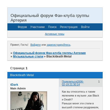
Официальный форум Фан-клуба группы
Артерия
Форум
Участники
Поиск
Регистрация
Войти
Активные темы
Привет, Гость!
Войдите
или
зарегистрируйтесь
.
»
Официальный форум Фан-клуба группы Артерия
»
Музыкальные стили
»
Black/death Metal
Страница:
1
Black/death Metal
Поделиться
2006-
1
tDark
02-19 21:30:14
Main Admin
Как вы относитесь к таким
явлениям в музыке ,как Black
и Death?
Раньше меня эти стили в
высшей степени раздражали,