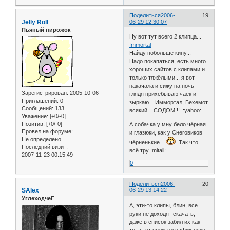
Поделиться
2006-
19
Jelly Roll
06-29 12:30:07
Пьяный пирожок
Ну вот тут всего 2 клипца...
Immortal
Найду побольше кину...
Надо покапаться, есть много
хороших сайтов с клипами и
только тяжёлыми... я вот
накачала и сижу на ночь
Зарегистрирован
: 2005-10-06
глядя прихёбываю чаёк и
Приглашений:
0
зыркаю... Иммортал, Бехемот
Сообщений:
133
всякий... СОДОМ!!! :yahoo:
Уважение:
[+0/-0]
Позитив:
[+0/-0]
А собачка у мну бело чёрная
Провел на форуме:
и глазюки, как у Снеговиков
Не определено
чёрненькие...
Так что
Последний визит:
всё тру :mitall:
2007-11-23 00:15:49
0
Поделиться
2006-
20
SAlex
06-29 13:14:22
УглеходчеГ
А, эти-то клипы, блин, все
руки не доходят скачать,
даже в список забил их как-
то, а тот полител нафих цуко.