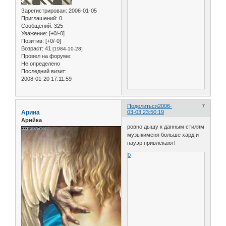
Зарегистрирован
: 2006-01-05
Приглашений:
0
Сообщений:
325
Уважение:
[+0/-0]
Позитив:
[+0/-0]
Возраст:
41
[1984-10-28]
Провел на форуме:
Не определено
Последний визит:
2008-01-20 17:11:59
Поделиться
2006-
7
Арина
03-03 23:50:19
Арийка
ровно дышу к данным стилям
музыкименя больше хард и
пауэр привлекают!
0