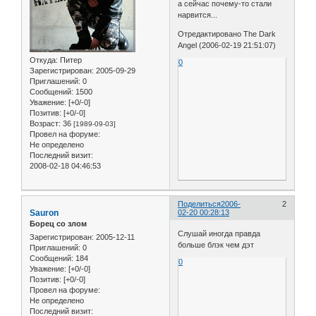
а сейчас почему-то стали
нарвится...
Отредактировано The Dark
Angel (2006-02-19 21:51:07)
Откуда:
Питер
0
Зарегистрирован
: 2005-09-29
Приглашений:
0
Сообщений:
1500
Уважение:
[+0/-0]
Позитив:
[+0/-0]
Возраст:
36
[1989-09-03]
Провел на форуме:
Не определено
Последний визит:
2008-02-18 04:46:53
Поделиться
2006-
2
Sauron
02-20 00:28:13
Борец со злом
Слушай иногда правда
Зарегистрирован
: 2005-12-11
больше блэк чем дэт
Приглашений:
0
Сообщений:
184
0
Уважение:
[+0/-0]
Позитив:
[+0/-0]
Провел на форуме:
Не определено
Последний визит: