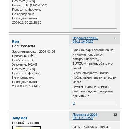
Позитив:
[+0/-0]
Возраст:
40
[1985-12-03]
Провел на форуме:
Не определено
Последний визит:
2006-12-28 21:28:13
Поделиться
2006-
11
Bort
03-11 16:30:20
Пользователи
Black не варю органически!!!
Зарегистрирован
: 2006-03-08
ну кроме попсовогои
Приглашений:
0
симфонического)))
Сообщений:
35
BURZUM - идиот, убить его
Уважение:
[+0/-0]
мало!!!
Позитив:
[+0/-0]
С разновидностей блэка
Провел на форуме:
Не определено
люблю викинг, паган, и троль-
Последний визит:
метал
2006-03-19 13:14:06
DEATH обажаю!!! а Brutal
death вообще наслаждение
для ушей!!!
0
Поделиться
2006-
12
Jelly Roll
03-11 21:23:23
Пьяный пирожок
да ну... Бурзум молодца...