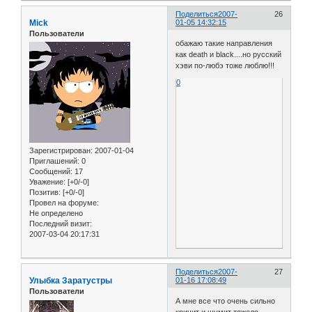
Поделиться
2007-
26
Mick
01-05 14:32:15
Пользователи
обажаю такие направления
как death и black....но русский
хэви по-любэ тоже люблю!!!
0
Зарегистрирован
: 2007-01-04
Приглашений:
0
Сообщений:
17
Уважение:
[+0/-0]
Позитив:
[+0/-0]
Провел на форуме:
Не определено
Последний визит:
2007-03-04 20:17:31
Поделиться
2007-
27
Улыбка Заратустры
01-16 17:08:49
Пользователи
А мне все что очень сильно
кричит и шумит тяжело