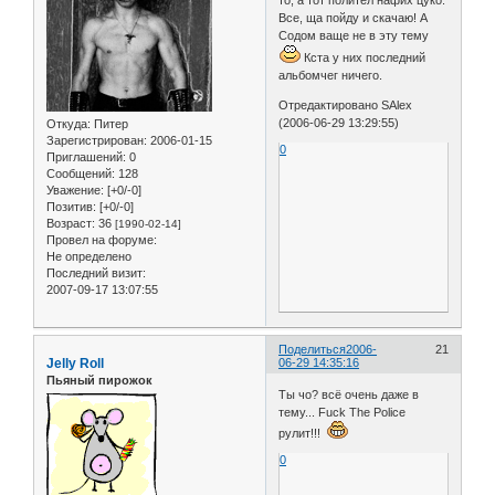
Все, ща пойду и скачаю! А
Содом ваще не в эту тему
Кста у них последний
альбомчег ничего.
Отредактировано SAlex
(2006-06-29 13:29:55)
Откуда:
Питер
Зарегистрирован
: 2006-01-15
0
Приглашений:
0
Сообщений:
128
Уважение:
[+0/-0]
Позитив:
[+0/-0]
Возраст:
36
[1990-02-14]
Провел на форуме:
Не определено
Последний визит:
2007-09-17 13:07:55
Поделиться
2006-
21
Jelly Roll
06-29 14:35:16
Пьяный пирожок
Ты чо? всё очень даже в
тему... Fuck The Police
рулит!!!
0