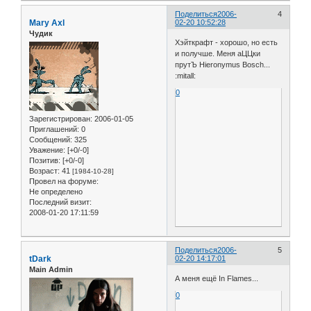
Поделиться
2006-
4
Mary Axl
02-20 10:52:28
Чудик
Хэйткрафт - хорошо, но есть
и получше. Меня аЦЦки
прутЪ Hieronymus Bosch...
:mitall:
0
Зарегистрирован
: 2006-01-05
Приглашений:
0
Сообщений:
325
Уважение:
[+0/-0]
Позитив:
[+0/-0]
Возраст:
41
[1984-10-28]
Провел на форуме:
Не определено
Последний визит:
2008-01-20 17:11:59
Поделиться
2006-
5
tDark
02-20 14:17:01
Main Admin
А меня ещё In Flames...
0