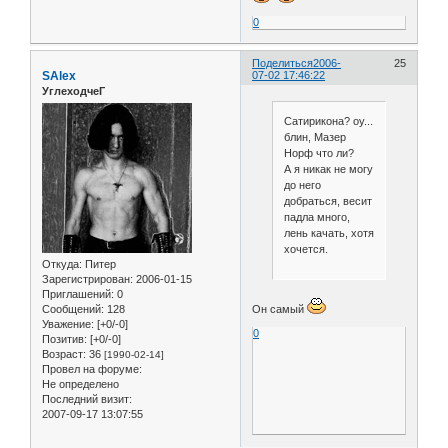
0
Поделиться
2006-
25
SAlex
07-02 17:46:22
УглеходчеГ
Сатирикона? оу...
блин, Мазер
Норф что ли?
А я никак не могу
до него
добраться, весит
падла много,
лень качать, хотя
хочется.
Откуда:
Питер
Зарегистрирован
: 2006-01-15
Приглашений:
0
Он самый
Сообщений:
128
Уважение:
[+0/-0]
0
Позитив:
[+0/-0]
Возраст:
36
[1990-02-14]
Провел на форуме:
Не определено
Последний визит:
2007-09-17 13:07:55