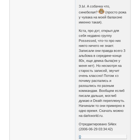
З.Ы. А собачка что,
синебелая?
(просто рожа
у чувака на моей балахоне
именно такая).
Кста, про дэт, открыл для
себя недавно группу
Possessed, что-то про них
никто ничего не знает.
Записали они правда всего 3
альбома в середине-конце
80х, еще демка была(ее у
меня нет). Но несмотря на
старость записей, звучит
очень классно! Потом хз
почиму распались и
разошлись по разным
коммандам. Вообщем еслиб
писали дальше, моглиб
думаю и Death переплюнуть.
Начинали то они примерно в
одно время. Скачать можно
на darkworld.ru.
Отредактировано SAlex
(2006-06-29 03:34:42)
0