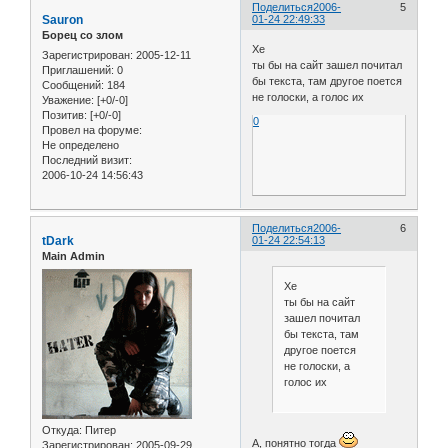
Поделиться
2006-
5
Sauron
01-24 22:49:33
Борец со злом
Хе
Зарегистрирован
: 2005-12-11
ты бы на сайт зашел почитал
Приглашений:
0
бы текста, там другое поется
Сообщений:
184
не голоски, а голос их
Уважение:
[+0/-0]
Позитив:
[+0/-0]
0
Провел на форуме:
Не определено
Последний визит:
2006-10-24 14:56:43
Поделиться
2006-
6
tDark
01-24 22:54:13
Main Admin
Хе
ты бы на сайт
зашел почитал
бы текста, там
другое поется
не голоски, а
голос их
Откуда:
Питер
А, понятно тогда
Зарегистрирован
: 2005-09-29