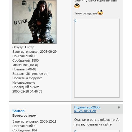
Значит у меня корявые уши
Тему разделил
0
Откуда:
Питер
Зарегистрирован
: 2005-09-29
Приглашений:
0
Сообщений:
1500
Уважение:
[+0/-0]
Позитив:
[+0/-0]
Возраст:
36
[1989-09-03]
Провел на форуме:
Не определено
Последний визит:
2008-02-18 04:46:53
Поделиться
2006-
9
Sauron
01-26 18:21:29
Борец со злом
Ога, так и есть в общем то. А
Зарегистрирован
: 2005-12-11
текста, почитай на сайте
Приглашений:
0
Сообщений:
184
0