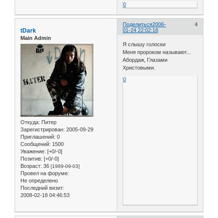
0
Поделиться
2006-
4
tDark
01-24 22:02:18
Main Admin
Я слышу голоски
Меня пророком называют...
Абордаж, Глазами
Христовыми.
0
Откуда:
Питер
Зарегистрирован
: 2005-09-29
Приглашений:
0
Сообщений:
1500
Уважение:
[+0/-0]
Позитив:
[+0/-0]
Возраст:
36
[1989-09-03]
Провел на форуме:
Не определено
Последний визит:
2008-02-18 04:46:53