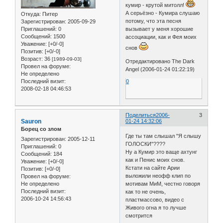
кумир - крутой митолл!
А серьёзно - Кумира слушаю
Откуда:
Питер
потому, что эта песня
Зарегистрирован
: 2005-09-29
Приглашений:
0
вызывает у меня хорошие
Сообщений:
1500
ассоциации, как и Фея моих
Уважение:
[+0/-0]
снов
Позитив:
[+0/-0]
Возраст:
36
[1989-09-03]
Отредактировано The Dark
Провел на форуме:
Angel (2006-01-24 01:22:19)
Не определено
Последний визит:
0
2008-02-18 04:46:53
Поделиться
2006-
3
Sauron
01-24 14:32:06
Борец со злом
Где ты там слышал "Я слышу
Зарегистрирован
: 2005-12-11
ГОЛОСКИ"????
Приглашений:
0
Ну а Кумир это ваще ахтунг
Сообщений:
184
как и Пенис моих снов.
Уважение:
[+0/-0]
Кстати на сайте Арии
Позитив:
[+0/-0]
выложили неофф клип по
Провел на форуме:
Не определено
мотивам МиМ, честно говоря
Последний визит:
как то не очень,
2006-10-24 14:56:43
пластмассово, видео с
Живого огна я то лучше
смотрится