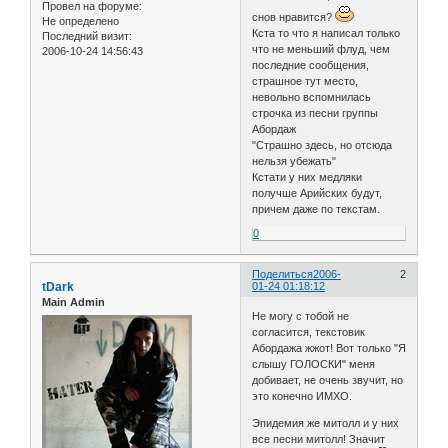
Провел на форуме:
снов нравится?
Не определено
Кста то что я написал только
Последний визит:
что не меньший флуд, чем
2006-10-24 14:56:43
последние сообщения,
страшное тут место,
невольно вспомнилась
строчка из песни группы
Абордаж
"Страшно здесь, но отсюда
нельзя убежать"
Кстати у них медляки
получше Арийских будут,
причем даже по текстам.
0
Поделиться
2006-
2
tDark
01-24 01:18:12
Main Admin
Не могу с тобой не
согласится, текстовик
Абордажа жжот! Вот только "Я
слышу ГОЛОСКИ" меня
добивает, не очень звучит, но
это конечно ИМХО.
Эпидемия же митолл и у них
все песни митолл! Значит