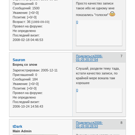
Просто качество записи
Приглашений:
0
такое ибо не одному мне
Сообщений:
1500
Уважение:
[+0/-0]
показались "голоски"
Позитив:
[+0/-0]
Возраст:
36
0
[1989-09-03]
Провел на форуме:
Не определено
Последний визит:
2008-02-18 04:46:53
Поделиться
2006-
7
Sauron
01-25 20:37:54
Борец со злом
Слушай, раздели тему тада,
Зарегистрирован
: 2005-12-11
кстати качество записи, по
Приглашений:
0
крайней мере вокала там
Сообщений:
184
хорошее
Уважение:
[+0/-0]
Позитив:
[+0/-0]
0
Провел на форуме:
Не определено
Последний визит:
2006-10-24 14:56:43
Поделиться
2006-
8
tDark
01-26 00:28:53
Main Admin