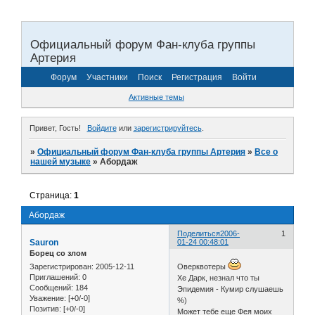
Официальный форум Фан-клуба группы
Артерия
Форум
Участники
Поиск
Регистрация
Войти
Активные темы
Привет, Гость!
Войдите
или
зарегистрируйтесь
.
»
Официальный форум Фан-клуба группы Артерия
»
Все о
нашей музыке
»
Абордаж
Страница:
1
Абордаж
Поделиться
2006-
1
Sauron
01-24 00:48:01
Борец со злом
Зарегистрирован
: 2005-12-11
Оверквотеры
Приглашений:
0
Хе Дарк, незнал что ты
Сообщений:
184
Эпидемия - Кумир слушаешь
Уважение:
[+0/-0]
%)
Позитив:
[+0/-0]
Может тебе еще Фея моих