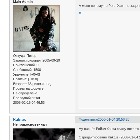
Main Admin
А меян почему-то Роял Хант не зацеп
0
Откуда:
Питер
Зарегистрирован
: 2005-09-29
Приглашений:
0
Сообщений:
1500
Уважение:
[+0/-0]
Позитив:
[+0/-0]
Возраст:
36
[1989-09-03]
Провел на форуме:
Не определено
Последний визит:
2008-02-18 04:46:53
Kaktus
Поделиться
2006-01-04 20:58:28
Неприкосновенная
Ну насчёт Ройал Ханта скажу вот что
Отредактировано Kaktus (2006-01-04 2