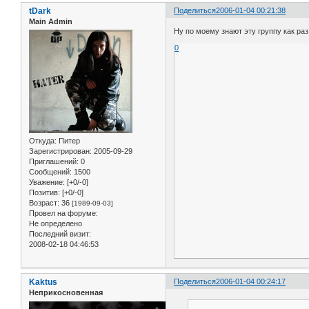
tDark
Поделиться
2006-01-04 00:21:38
Main Admin
Ну по моему знают эту группу как раз 
0
Откуда:
Питер
Зарегистрирован
: 2005-09-29
Приглашений:
0
Сообщений:
1500
Уважение:
[+0/-0]
Позитив:
[+0/-0]
Возраст:
36
[1989-09-03]
Провел на форуме:
Не определено
Последний визит:
2008-02-18 04:46:53
Kaktus
Поделиться
2006-01-04 00:24:17
Неприкосновенная