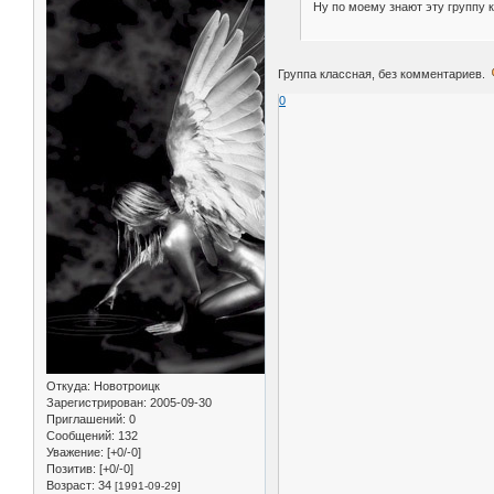
Ну по моему знают эту группу ка
Группа классная, без комментариев.
0
Откуда:
Новотроицк
Зарегистрирован
: 2005-09-30
Приглашений:
0
Сообщений:
132
Уважение:
[+0/-0]
Позитив:
[+0/-0]
Возраст:
34
[1991-09-29]