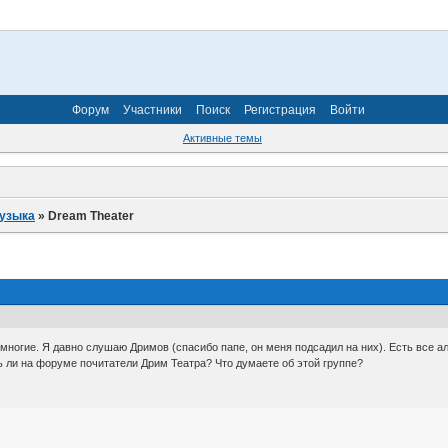
Форум
Участники
Поиск
Регистрация
Войти
Активные темы
узыка
»
Dream Theater
е многие. Я давно слушаю Дримов (спасибо папе, он меня подсадил на них). Есть все 
сть ли на форуме почитатели Дрим Театра? Что думаете об этой группе?