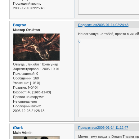
Последний визит:
2006-12-10 09:25:48
Bogrov
Поделиться
2006-01-14 02:24:48
Мастер Отчётов
Не соглашусь с тобой, просто в ихн
0
Откуда:
Лен.обл г Коммунар
Зарегистрирован
: 2005-10-01
Приглашений:
0
Сообщений:
160
Уважение:
[+0/-0]
Позитив:
[+0/-0]
Возраст:
40
[1985-12-03]
Провел на форуме:
Не определено
Последний визит:
2006-12-28 21:28:13
tDark
Поделиться
2006-01-14 11:12:47
Main Admin
Может тему создать Dream Theater пр