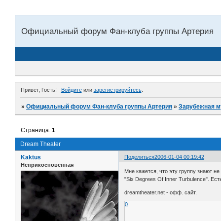
Официальный форум Фан-клуба группы Артерия
Привет, Гость!
Войдите
или
зарегистрируйтесь
.
»
Официальный форум Фан-клуба группы Артерия
»
Зарубежная м
Страница:
1
Dream Theater
Kaktus
Поделиться
2006-01-04 00:19:42
Неприкосновенная
Мне кажется, что эту группу знают н
"Six Degrees Of Inner Turbulence". Е
dreamtheater.net - офф. сайт.
0