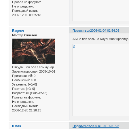
Провел на форуме:
Не определено
Последний визит:
2006-12-10 09:25:48
Bogrov
Поделиться
2006-01-04 01:54:03
Мастер Отчётов
А мне вот больше Royal Hunt нравица
0
Откуда:
Лен.обл г Коммунар
Зарегистрирован
: 2005-10-01
Приглашений:
0
Сообщений:
160
Уважение:
[+0/-0]
Позитив:
[+0/-0]
Возраст:
40
[1985-12-03]
Провел на форуме:
Не определено
Последний визит:
2006-12-28 21:28:13
tDark
Поделиться
2006-01-04 16:51:28