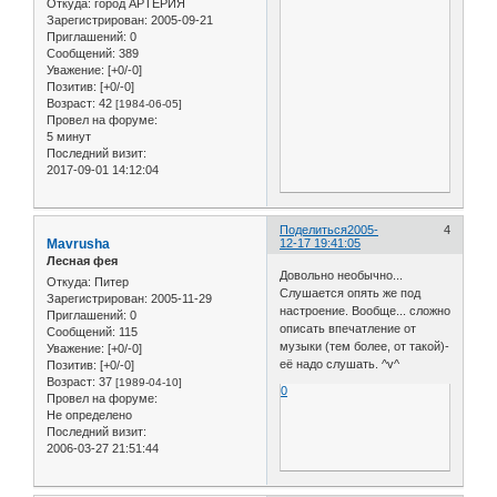
Откуда:
город АРТЕРИЯ
Зарегистрирован
: 2005-09-21
Приглашений:
0
Сообщений:
389
Уважение:
[+0/-0]
Позитив:
[+0/-0]
Возраст:
42
[1984-06-05]
Провел на форуме:
5 минут
Последний визит:
2017-09-01 14:12:04
Поделиться
2005-
4
Mavrusha
12-17 19:41:05
Лесная фея
Довольно необычно...
Откуда:
Питер
Слушается опять же под
Зарегистрирован
: 2005-11-29
настроение. Вообще... сложно
Приглашений:
0
описать впечатление от
Сообщений:
115
музыки (тем более, от такой)-
Уважение:
[+0/-0]
её надо слушать. ^v^
Позитив:
[+0/-0]
Возраст:
37
[1989-04-10]
0
Провел на форуме:
Не определено
Последний визит:
2006-03-27 21:51:44