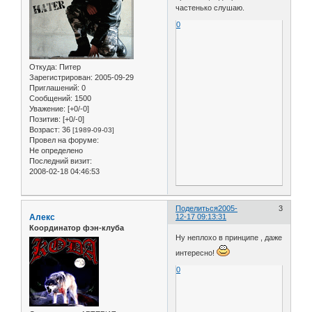
частенько слушаю.
0
Откуда:
Питер
Зарегистрирован
: 2005-09-29
Приглашений:
0
Сообщений:
1500
Уважение:
[+0/-0]
Позитив:
[+0/-0]
Возраст:
36
[1989-09-03]
Провел на форуме:
Не определено
Последний визит:
2008-02-18 04:46:53
Поделиться
2005-
3
Алекс
12-17 09:13:31
Координатор фэн-клуба
Ну неплохо в принципе , даже
интересно!
0