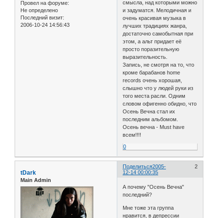
смысла, над которыми можно
Провел на форуме:
Не определено
и задуматся. Мелодичная и
Последний визит:
очень красивая музыка в
2006-10-24 14:56:43
лучших традициях жанра,
достаточно самобытная при
этом, а альт придает её
просто поразительную
выразительность.
Запись, не смотря на то, что
кроме барабанов home
records очень хорошая,
слышно что у людей руки из
того места расли. Одним
словом офигенно обидно, что
Осень Вечна стал их
последним альбомом.
Осень вечна - Must have
всем!!!!
0
Поделиться
2005-
2
tDark
12-14 00:00:35
Main Admin
А почему "Осень Вечна"
последний?
Мне тоже эта группа
нравится, в депрессии