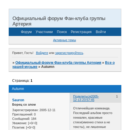
Официальный форум Фан-клуба группы
Артерия
Форум
Участники
Поиск
Регистрация
Войти
Активные темы
Привет, Гость!
Войдите
или
зарегистрируйтесь
.
»
Официальный форум Фан-клуба группы Артерия
»
Все о
нашей музыке
»
Autumn
Страница:
1
Autumn
Поделиться
2005-
1
Sauron
12-13 23:57:45
Борец со злом
Отличнейшая комманда.
Зарегистрирован
: 2005-12-11
Последний альбом просто
Приглашений:
0
гениален, красивые
Сообщений:
184
стихи(именно стихи а не
Уважение:
[+0/-0]
тексты), не лишенные
Позитив:
[+0/-0]