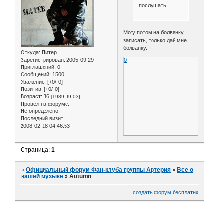
послушать.
Могу потом на болванку
записать, только дай мне
болванку.
Откуда:
Питер
0
Зарегистрирован
: 2005-09-29
Приглашений:
0
Сообщений:
1500
Уважение:
[+0/-0]
Позитив:
[+0/-0]
Возраст:
36
[1989-09-03]
Провел на форуме:
Не определено
Последний визит:
2008-02-18 04:46:53
Страница:
1
»
Официальный форум Фан-клуба группы Артерия
»
Все о
нашей музыке
»
Autumn
создать форум бесплатно