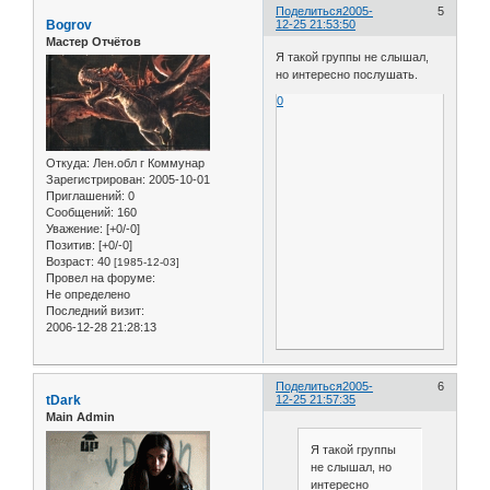
Поделиться
2005-
5
Bogrov
12-25 21:53:50
Мастер Отчётов
Я такой группы не слышал,
но интересно послушать.
0
Откуда:
Лен.обл г Коммунар
Зарегистрирован
: 2005-10-01
Приглашений:
0
Сообщений:
160
Уважение:
[+0/-0]
Позитив:
[+0/-0]
Возраст:
40
[1985-12-03]
Провел на форуме:
Не определено
Последний визит:
2006-12-28 21:28:13
Поделиться
2005-
6
tDark
12-25 21:57:35
Main Admin
Я такой группы
не слышал, но
интересно