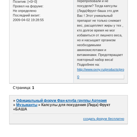
перепробовали и не
Позитив:
[+0/-0]
похудели? Тогда капсулы
Провел на форуме:
Не определено
(Лида)Фрукт-баша это для
Последний визит:
Вас ! Этот уникальный
2009-04-02 19:28:55
препарат не только снижает
вес, расщепляет жиры у тех ,
кто долгое время не мог
избавиться от лишнего веса,
но и насыщает организм
необходимыми
аминокислотами и
витаминами. Предотвращает
повторный набор веса!
Подробнее на:
http://www.oxny.ru/products/products_01
0
Страница:
1
»
Официальный форум Фан-клуба группы Артерия
»
Музыканты
»
Капсулы для похудения (Лида) Фрукт
«БАША
создать форум бесплатно