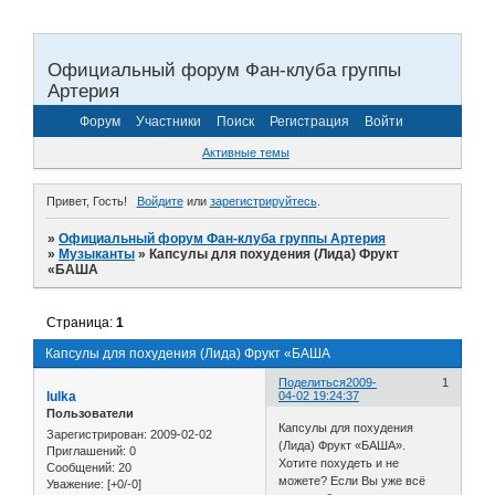
Официальный форум Фан-клуба группы
Артерия
Форум
Участники
Поиск
Регистрация
Войти
Активные темы
Привет, Гость!
Войдите
или
зарегистрируйтесь
.
»
Официальный форум Фан-клуба группы Артерия
»
Музыканты
»
Капсулы для похудения (Лида) Фрукт
«БАША
Страница:
1
Капсулы для похудения (Лида) Фрукт «БАША
Поделиться
2009-
1
lulka
04-02 19:24:37
Пользователи
Капсулы для похудения
Зарегистрирован
: 2009-02-02
(Лида) Фрукт «БАША».
Приглашений:
0
Хотите похудеть и не
Сообщений:
20
можете? Если Вы уже всё
Уважение:
[+0/-0]