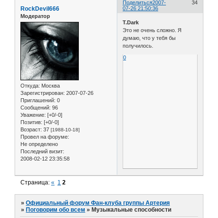
Поделиться
2007-
34
RockDevil666
07-26 21:50:36
Модератор
T.Dark
Это не очень сложно. Я
думаю, что у тебя бы
получилось.
0
Откуда:
Москва
Зарегистрирован
: 2007-07-26
Приглашений:
0
Сообщений:
96
Уважение:
[+0/-0]
Позитив:
[+0/-0]
Возраст:
37
[1988-10-18]
Провел на форуме:
Не определено
Последний визит:
2008-02-12 23:35:58
Страница:
«
1
2
»
Официальный форум Фан-клуба группы Артерия
»
Поговорим обо всем
»
Музыкальные способности