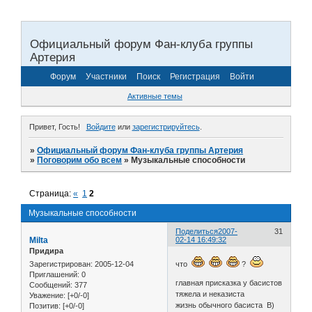
Официальный форум Фан-клуба группы
Артерия
Форум
Участники
Поиск
Регистрация
Войти
Активные темы
Привет, Гость!
Войдите
или
зарегистрируйтесь
.
»
Официальный форум Фан-клуба группы Артерия
»
Поговорим обо всем
»
Музыкальные способности
Страница:
«
1
2
Музыкальные способности
Поделиться
2007-
31
Milta
02-14 16:49:32
Придира
Зарегистрирован
: 2005-12-04
что
?
Приглашений:
0
главная присказка у басистов
Сообщений:
377
тяжела и неказиста
Уважение:
[+0/-0]
жизнь обычного басиста B)
Позитив:
[+0/-0]