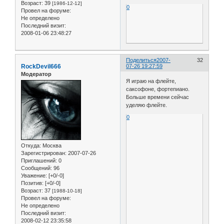
Возраст:
39
[1986-12-12]
0
Провел на форуме:
Не определено
Последний визит:
2008-01-06 23:48:27
Поделиться
2007-
32
RockDevil666
07-26 19:27:59
Модератор
Я играю на флейте,
саксофоне, фортепиано.
Больше времени сейчас
уделяю флейте.
0
Откуда:
Москва
Зарегистрирован
: 2007-07-26
Приглашений:
0
Сообщений:
96
Уважение:
[+0/-0]
Позитив:
[+0/-0]
Возраст:
37
[1988-10-18]
Провел на форуме:
Не определено
Последний визит:
2008-02-12 23:35:58