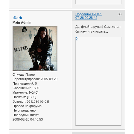
Поделиться
2007-
33
tDark
07-26 20:28:42
Main Admin
Да, флейта рулит) Сам хотел
бы научится играть...
0
Откуда:
Питер
Зарегистрирован
: 2005-09-29
Приглашений:
0
Сообщений:
1500
Уважение:
[+0/-0]
Позитив:
[+0/-0]
Возраст:
36
[1989-09-03]
Провел на форуме:
Не определено
Последний визит:
2008-02-18 04:46:53