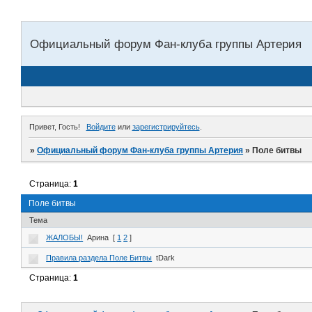
Официальный форум Фан-клуба группы Артерия
Привет, Гость!
Войдите
или
зарегистрируйтесь
.
»
Официальный форум Фан-клуба группы Артерия
»
Поле битвы
Страница:
1
Поле битвы
Тема
ЖАЛОБЫ!
Арина
[
1
2
]
Правила раздела Поле Битвы
tDark
Страница:
1