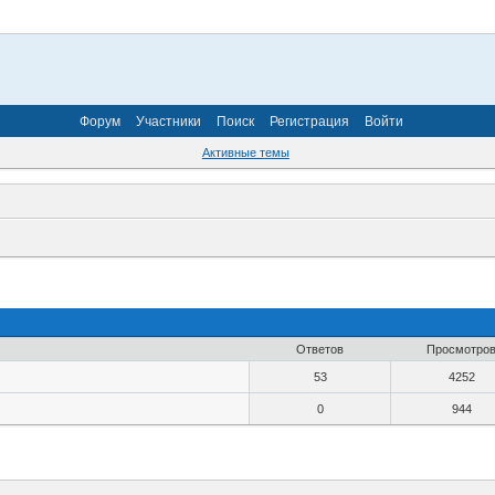
Форум
Участники
Поиск
Регистрация
Войти
Активные темы
Ответов
Просмотро
53
4252
0
944