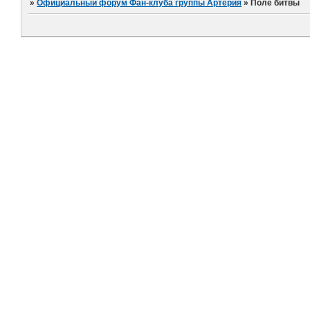
»
Официальный форум Фан-клуба группы Артерия
»
Поле битвы